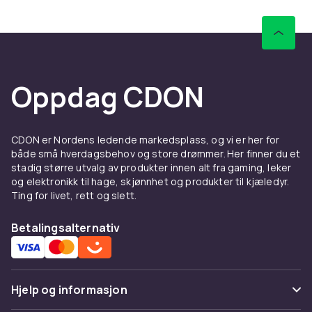
overvåkingskameraer som tilbyr ekstra høy
oppløsning, HD-kvalitet som gir krystallklare
bilder både dag og natt. Får du av og til besøk
av rådyr eller naboens katt? Så finnes det
modeller som kan skille uvelkomne besøkende
Oppdag CDON
gjennom høyteknologiske
bevegelsessensorer. I noen tilfeller kan
utendørskameraer også lades gjennom
CDON er Nordens ledende markedsplass, og vi er her for
solceller som du selv betjener etter behov.
både små hverdagsbehov og store drømmer. Her finner du et
stadig større utvalg av produkter innen alt fra gaming, leker
Overvåkingskameraer –
og elektronikk til hage, skjønnhet og produkter til kjæledyr.
tyvens verste fiende
Ting for livet, rett og slett.
Kameraovervåking er tyvens verste fiende, og
Betalingsalternativ
med hjelp av moderne teknologi kan du nå ta
opp hva som skjer – for eksempel tale eller
video – og få kameraet til å sende materialet til
Hjelp og informasjon
deg via e-post. Innendørsmodeller er vanligvis
svært diskrete og glir inn i garasjen, gangen