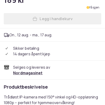
189 kr
Få igjen
Legg i handlekurv
Legg 150° IP-kamera / Tråd
On., 12 aug. - ma., 17 aug.
Sikker betaling
14 dagers åpent kjøp
Selges og leveres av
Nordmagasinet
Produktbeskrivelse
Trådløst IP-kamera med 150° vinkel og HD-oppløsning
1080p – perfekt for hjemmeovervåkning!