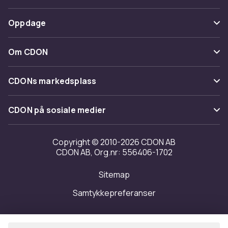
Spor pakke
Betaling
Oppdage
Angre & returner her
Levering
Kategorier
Kontakt oss
Om CDON
Vilkår & policy
Varemerker
Om oss
Tilbakekallinger
CDONs markedsplass
Guider
Kundeanmeldelser
Merchant Help Center
CDON på sosiale medier
Jobbe på CDON
Investor relations
Copyright © 2010-2026 CDON AB
CDON AB, Org.nr: 556406-1702
Tilgjengelighet
Sitemap
Samtykkepreferanser