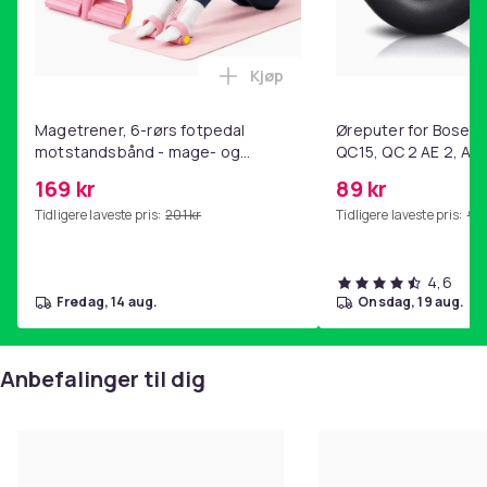
Kjøp
Legg Magetrener, 6-rørs fotp
Magetrener, 6-rørs fotpedal
Øreputer for Bose QC
motstandsbånd - mage- og
QC15, QC 2 AE 2, AE 
kjernetrening, yoga og
SoundTrue, SoundLin
169 kr
89 kr
hjemmegymnastikk Pink
Tidligere laveste pris:
201 kr
Tidligere laveste pris:
99 
4,6
fredag, 14 aug.
onsdag, 19 aug.
Anbefalinger til dig