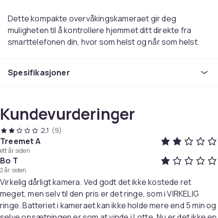
Dette kompakte overvåkingskameraet gir deg
muligheten til å kontrollere hjemmet ditt direkte fra
smarttelefonen din, hvor som helst og når som helst.
Med en bred betraktningsvinkel og høyoppløst
videoopptak sikrer overvåkingskameraet at ingenting
Spesifikasjoner
går din oppmerksomhet forbi. Kameraet tilbyr
kontinuerlig opptak i opptil 60 minutter og kan enkelt
lades via USB. For bekvemmelighet ved fast montering
Kundevurderinger
kan kameraet være kontinuerlig tilkoblet med den
medfølgende USB-kabelen.
2,1
(9)
Treemet A
Kameraets magnetiske og roterbare feste gjør det
ett år siden
mulig å feste det til alle metalliske overflater for optimal
Bo T
plassering. Du kan også lagre og gjenoppleve opptak
2 år siden
Virkelig dårligt kamera. Ved godt det ikke kostede ret
takket være støtte for minnekort opp til 64 GB (følger
meget, men selv til den pris er det ringe, som i VIRKELIG
ikke med). I tillegg er kameraet utstyrt med en infrarød
ringe. Batteriet i kameraet kan ikke holde mere end 5 min og
bevegelsessensor som fungerer utmerket selv under
selve opsætningen er som at vinde i Lotte. Nu er det ikke en
nattforhold.