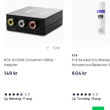
Kjøp
Legg RCA til HDMI Converter 108
K18
RCA til HDMI Converter 1080p -
K18 Airwash Dry Sham
Adapter
Nonaerosol Balances S
Controls Excess Oil
149 kr
604 kr
4,3
5,0
mandag, 17 aug.
torsdag, 13 aug.