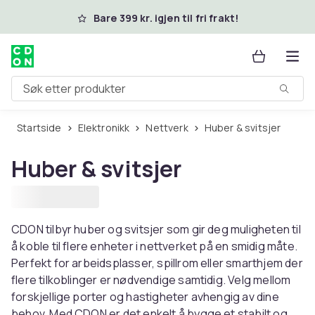
Hopp til hovedinnhold
Bare 399 kr. igjen til fri frakt!
Søk etter produkter
Startside
Elektronikk
Nettverk
Huber & svitsjer
Huber & svitsjer
CDON tilbyr huber og svitsjer som gir deg muligheten til
å koble til flere enheter i nettverket på en smidig måte.
Perfekt for arbeidsplasser, spillrom eller smarthjem der
flere tilkoblinger er nødvendige samtidig. Velg mellom
forskjellige porter og hastigheter avhengig av dine
behov. Med CDON er det enkelt å bygge et stabilt og