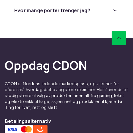
til alle enheter. Kontroller kompatibilitet med
Hvor mange porter trenger jeg?
eksisterende utstyr. Hos CDON handler du
trygt online med rask levering og enkel retur.
Utforsk hele sortimentet av nettverksutstyr
hos CDON.
Huber & svitsjer – kjøp
nettverksutstyr online hos
Oppdag CDON
CDON
Huber & svitsjer er viktig
CDON er Nordens ledende markedsplass, og vi er her for
nettverksinfrastruktur for hjemmet og
både små hverdagsbehov og store drømmer. Her finner du et
kontoret. Hos CDON finner du et bredt utvalg
stadig større utvalg av produkter innen alt fra gaming, leker
av huber & svitsjer fra kjente merker som TP-
og elektronikk til hage, skjønnhet og produkter til kjæledyr.
Link, ASUS, Netgear, Cisco og Ubiquiti til
Ting for livet, rett og slett.
konkurransedyktige priser. Enten du skal
Betalingsalternativ
bygge hjemmenettverk eller profesjonell
infrastruktur, har vi riktig løsning.