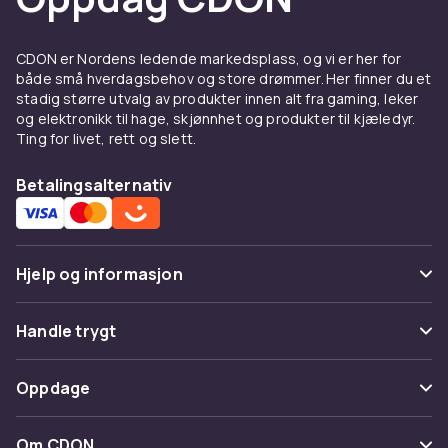
CDON er Nordens ledende markedsplass, og vi er her for
både små hverdagsbehov og store drømmer. Her finner du et
stadig større utvalg av produkter innen alt fra gaming, leker
og elektronikk til hage, skjønnhet og produkter til kjæledyr.
Ting for livet, rett og slett.
Betalingsalternativ
Hjelp og informasjon
Vanlige spørsmål
Handle trygt
Spor pakke
Betaling
Oppdage
Angre & returner her
Levering
Kategorier
Kontakt oss
Om CDON