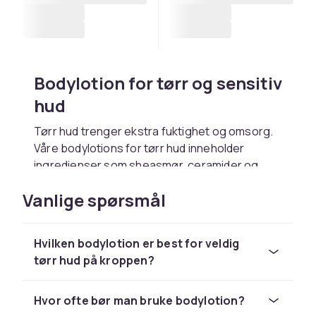
Bodylotion for tørr og sensitiv
hud
Tørr hud trenger ekstra fuktighet og omsorg.
Våre bodylotions for tørr hud inneholder
ingredienser som sheasmør, ceramider og
glycerin som binder fuktighet og styrker
Vanlige spørsmål
hudens beskyttelsesbarriere. Velg en
parfymefri variant hvis du har sensitiv hud som
lett blir irritert. Påfør lotionen direkte etter
Hvilken bodylotion er best for veldig
dusjen på fuktig hud for å låse inn fuktigheten
tørr hud på kroppen?
og holde huden myk hele dagen.
Fuktgivende lotion for
Hvor ofte bør man bruke bodylotion?