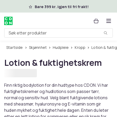
Hopp til hovedinnhold
Bare 399 kr. igjen til fri frakt!
Søk etter produkter
Startside
Skjønnhet
Hudpleie
Kropp
Lotion & fukt
Lotion & fuktighetskrem
Finn riktig bodylotion for din hudtype hos CDON. Vi har
fuktighetskremer og hudlotions som passer tørr,
normal og sensitiv hud. Velg blant fuktgivende lotions
med sheasmør, hyaluronsyre og E-vitamin som gir
huden mykhet og fuktighet hele dagen. Enten du leter
etter en lett lotion for sommeren eller en rik krem for