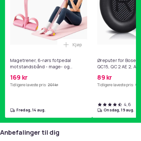
Kjøp
Legg Magetrener, 6-rørs fotp
Magetrener, 6-rørs fotpedal
Øreputer for Bose QC
motstandsbånd - mage- og
QC15, QC 2 AE 2, AE 
kjernetrening, yoga og
SoundTrue, SoundLin
169 kr
89 kr
hjemmegymnastikk Pink
Tidligere laveste pris:
201 kr
Tidligere laveste pris:
99 
4,6
fredag, 14 aug.
onsdag, 19 aug.
Anbefalinger til dig