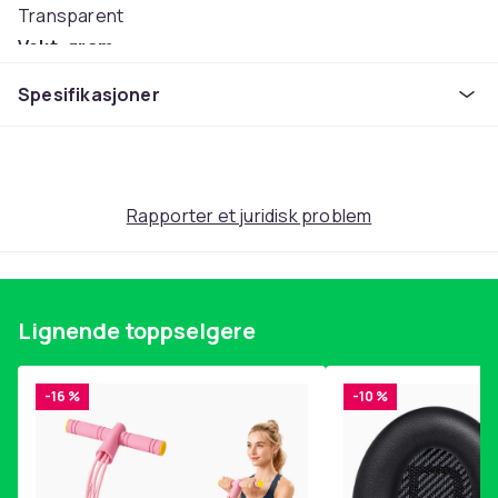
Transparent
Vekt, gram
270
Spesifikasjoner
Artikkel nr.
f6795ba0-0f27-5afa-94d9-693328da380f
Produktsikkerhetsinformasjon
Rapporter et juridisk problem
Lignende toppselgere
-16 %
-10 %