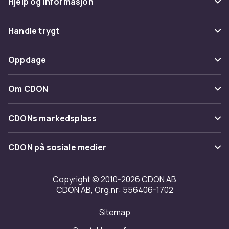
Hjelp og informasjon
Vanlige spørsmål
Handle trygt
Spor pakke
Betaling
Oppdage
Angre & returner her
Levering
Kategorier
Kontakt oss
Om CDON
Vilkår & policy
Varemerker
Om oss
Tilbakekallinger
CDONs markedsplass
Guider
Kundeanmeldelser
Merchant Help Center
CDON på sosiale medier
Jobbe på CDON
Investor relations
Copyright © 2010-2026 CDON AB
CDON AB, Org.nr: 556406-1702
Tilgjengelighet
Sitemap