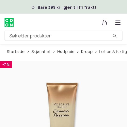
Hopp til hovedinnhold
Bare 399 kr. igjen til fri frakt!
Søk etter produkter
Startside
Skjønnhet
Hudpleie
Kropp
Lotion & fukt
-7 %