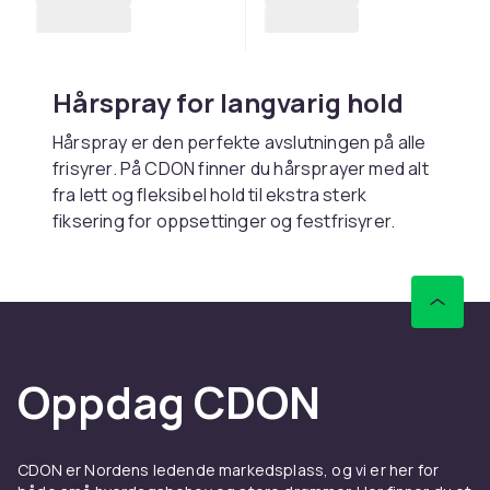
Hårspray for langvarig hold
Hårspray er den perfekte avslutningen på alle
frisyrer. På CDON finner du hårsprayer med alt
fra lett og fleksibel hold til ekstra sterk
fiksering for oppsettinger og festfrisyrer.
Moderne formler gir holdbarhet uten å gjøre
håret stivt eller klebrig. Handle trygt med rask
levering.
Velg riktig styrke for frisyren
din
Oppdag CDON
Lett hårspray bevarer naturlig bevegelse og
passer hverdagsstyling, mens medium og
CDON er Nordens ledende markedsplass, og vi er her for
sterk fiksering holder frisyren på plass hele