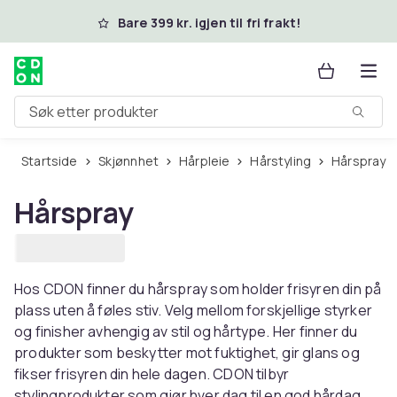
Hopp til hovedinnhold
Bare 399 kr. igjen til fri frakt!
Søk etter produkter
Startside
Skjønnhet
Hårpleie
Hårstyling
Hårspray
Hårspray
Hos CDON finner du hårspray som holder frisyren din på
plass uten å føles stiv. Velg mellom forskjellige styrker
og finisher avhengig av stil og hårtype. Her finner du
produkter som beskytter mot fuktighet, gir glans og
fikser frisyren din hele dagen. CDON tilbyr
stylingprodukter som gjør hver dag til en god hårdag.