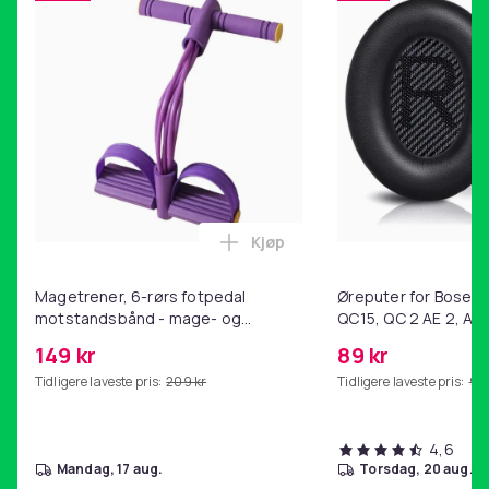
Kjøp
Legg Magetrener, 6-rørs fotp
Magetrener, 6-rørs fotpedal
Øreputer for Bose QC
motstandsbånd - mage- og
QC15, QC 2 AE 2, AE 
kjernetrening, yoga og
SoundTrue, SoundLin
149 kr
89 kr
hjemmegymnastikk Purple
Tidligere laveste pris:
209 kr
Tidligere laveste pris:
99 
4,6
mandag, 17 aug.
torsdag, 20 aug.