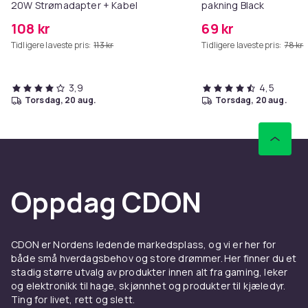
20W Strømadapter + Kabel
pakning Black
108 kr
69 kr
Tidligere laveste pris:
113 kr
Tidligere laveste pris:
78 kr
3,9
4,5
torsdag, 20 aug.
torsdag, 20 aug.
Oppdag CDON
CDON er Nordens ledende markedsplass, og vi er her for
både små hverdagsbehov og store drømmer. Her finner du et
stadig større utvalg av produkter innen alt fra gaming, leker
og elektronikk til hage, skjønnhet og produkter til kjæledyr.
Ting for livet, rett og slett.