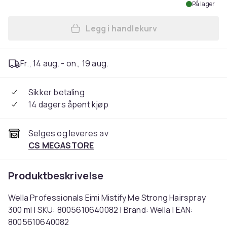
På lager
Legg i handlekurv
Legg Wella Professionals Ei
Fr., 14 aug. - on., 19 aug.
Sikker betaling
14 dagers åpent kjøp
Selges og leveres av
CS MEGASTORE
Produktbeskrivelse
Wella Professionals Eimi Mistify Me Strong Hairspray
300 ml | SKU: 8005610640082 | Brand: Wella | EAN:
8005610640082