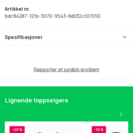
Artikkel nr.
bdc84287-121b-5070-9543-8d032c107050
Produktsikkerhetsinformasjon
Spesifikasjoner
Rapporter et juridisk problem
Lignende toppselgere
Pa
-29 %
-10 %