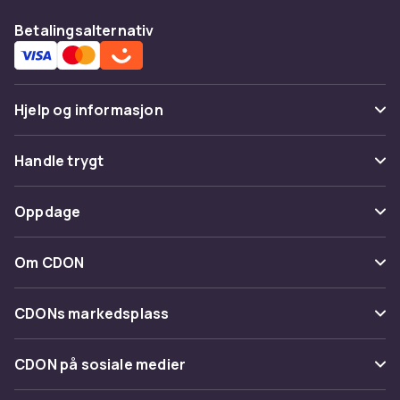
Betalingsalternativ
Hjelp og informasjon
Vanlige spørsmål
Handle trygt
Spor pakke
Betaling
Oppdage
Angre & returner her
Levering
Kategorier
Kontakt oss
Om CDON
Vilkår & policy
Varemerker
Om oss
Tilbakekallinger
CDONs markedsplass
Guider
Kundeanmeldelser
Merchant Help Center
CDON på sosiale medier
Jobbe på CDON