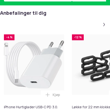
Anbefalinger til dig
-4 %
-12 %
Kjøp
Legg iPhone Hurtiglader USB-C 
iPhone Hurtiglader USB-C PD 3.0.
Løkke for 22 mm klokke