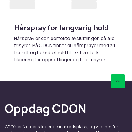
Hårspray for langvarig hold
Hårspray er den perfekte avslutningen på alle
frisyrer. På CDON finner du hårsprayer med alt
fra lett og fleksibel hold til ekstra sterk
fiksering for oppsettinger og festfrisyrer.
Moderne formler gir holdbarhet uten å gjøre
håret stivt eller klebrig. Handle trygt med rask
levering.
Velg riktig styrke for frisyren
din
Oppdag CDON
Lett hårspray bevarer naturlig bevegelse og
passer hverdagsstyling, mens medium og
CDON er Nordens ledende markedsplass, og vi er her for
sterk fiksering holder frisyren på plass hele