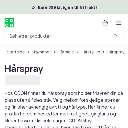
Hopp til hovedinnhold
Bare 399 kr. igjen til fri frakt!
Søk etter produkter
Startside
Skjønnhet
Hårpleie
Hårstyling
Hårspray
Hårspray
Hos CDON finner du hårspray som holder frisyren din på
plass uten å føles stiv. Velg mellom forskjellige styrker
og finisher avhengig av stil og hårtype. Her finner du
produkter som beskytter mot fuktighet, gir glans og
fikser frisyren din hele dagen. CDON tilbyr
stylingprodukter som gjør hver dag til en god hårdag.