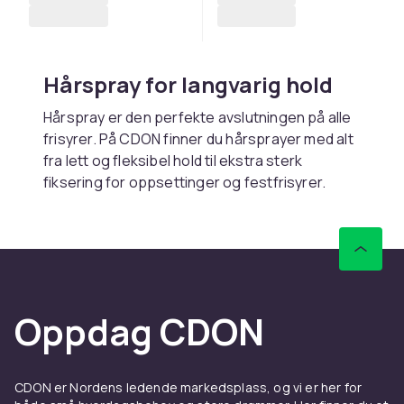
Hårspray for langvarig hold
Hårspray er den perfekte avslutningen på alle
frisyrer. På CDON finner du hårsprayer med alt
fra lett og fleksibel hold til ekstra sterk
fiksering for oppsettinger og festfrisyrer.
Moderne formler gir holdbarhet uten å gjøre
håret stivt eller klebrig. Handle trygt med rask
levering.
Velg riktig styrke for frisyren
din
Oppdag CDON
Lett hårspray bevarer naturlig bevegelse og
passer hverdagsstyling, mens medium og
CDON er Nordens ledende markedsplass, og vi er her for
sterk fiksering holder frisyren på plass hele