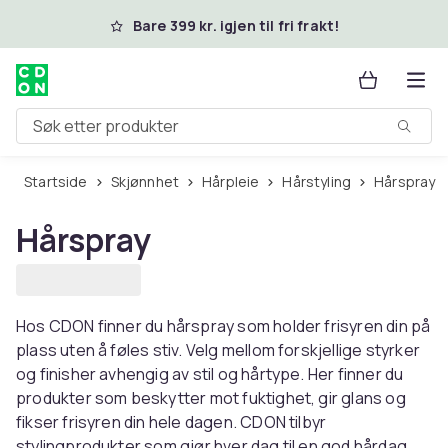
Hopp til hovedinnhold
Bare 399 kr. igjen til fri frakt!
Søk etter produkter
Startside
Skjønnhet
Hårpleie
Hårstyling
Hårspray
Hårspray
Hos CDON finner du hårspray som holder frisyren din på
plass uten å føles stiv. Velg mellom forskjellige styrker
og finisher avhengig av stil og hårtype. Her finner du
produkter som beskytter mot fuktighet, gir glans og
fikser frisyren din hele dagen. CDON tilbyr
stylingprodukter som gjør hver dag til en god hårdag.