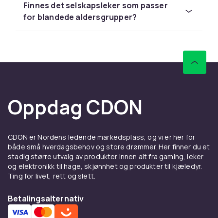
Finnes det selskapsleker som passer
hageselskaper om sommeren. Disse spillene
for blandede aldersgrupper?
passer spesielt godt til barnefester og
familiearrangementer der alle kan delta.
Teamsvar og quizspill
Quizspill og teamsvar er populære til
firmafester og selskaper der man ønsker å
engasjere deltakerne intellektuelt. Generelle
Oppdag CDON
kunnskapsspill, musikk-quiz og temabaserte
quiz finnes i mange varianter. Noen spill
inkluderer app-støtte for enkel administrasjon
CDON er Nordens ledende markedsplass, og vi er her for
av poeng.
både små hverdagsbehov og store drømmer. Her finner du et
stadig større utvalg av produkter innen alt fra gaming, leker
Brettspill og kortspill
og elektronikk til hage, skjønnhet og produkter til kjæledyr.
tilpasset fest
Ting for livet, rett og slett.
Mange klassiske brettspill og kortspill finnes i
Betalingsalternativ
festversjoner tilpasset større grupper. Spill