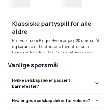
Klassiske partyspill for alle
aldre
Partyspill som Bingo, Hvem er jeg, 20 spørsmål
og karaoke er tidstestede favoritter som
fungerer for alle aldre. Disse spillene krever
lite utstyr og er enkle å sette i gang selv midt
Vanlige spørsmål
under en fest. Mange finnes i kompakte
festversjoner med kortspill og enkelt utstyr.
Aktive stafettleker og
Hvilke selskapsleker passer til
barnefester?
utendørsaktiviteter
Aktive selskapsleker som sekke-løp,
Hva er gode selskapsleker for voksne?
grisehalekonkurranse, eggspann og
tautrekking er perfekte til utendørsfester og