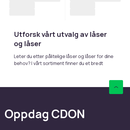
Utforsk vårt utvalg av låser
og låser
Leter du etter pålitelige låser og låser for dine
behov? I vårt sortiment finner du et bredt
utvalg av produkter av høy kvalitet som passer
for ulike bruksområder. Enten du trenger låser
og låser til hjemmesikkerhet, på kontoret eller
til hobbyprosjekter, har vi noe som passer for
deg.
Oppdag CDON
Produktene i vårt sortiment er nøye utvalgt for
å tilby best mulig kvalitet og funksjonalitet. Du
kan være sikker på å finne robuste og