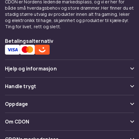
slitesterke alternativer som oppfyller dine
CDON er Nordens ledende markedsplass, og vi er her for
behov. Velg mellom forskjellige typer låser og
både små hverdagsbehov og store drømmer. Her finner du et
stadig større utvalg av produkter innen alt fra gaming, leker
låser, inkludert hengelåser, dørlåser og
og elektronikk til hage, skjønnhet og produkter til kjæledyr.
spesialiserte låser for spesifikke formål.
Ting for livet, rett og slett.
Hos CDON streber vi etter å tilby kundene våre
Betalingsalternativ
det beste utvalget av kvalitetsprodukter på en
pålitelig og praktisk måte. Handle nå og
oppdag hvor enkelt det er å finne de riktige
låsene og låsene for dine behov. Se alle
Hjelp og informasjon
produktene og finn de perfekte løsningene for
å sikre sikkerhet og funksjonalitet i hverdagen.
Vanlige spørsmål
Handle trygt
Spor pakke
Betaling
Oppdage
Angre & returner her
Levering
Kategorier
Kontakt oss
Om CDON
Vilkår & policy
Varemerker
Om oss
Tilbakekallinger