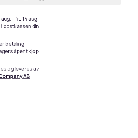
Legg Justerbar låsestokk / dørlås f
 aug. - fr., 14 aug.
 i postkassen din
er betaling
agers åpent kjøp
es og leveres av
 Company AB