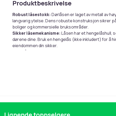
Produktbeskrivelse
Robust låsestokk:
Dørlåsen er laget av metall av hø
langvarig ytelse. Dens robuste konstruksjon sikrer på
boliger og kommersielle bruksområder.
Sikker låsemekanisme:
Låsen har et hengelåshull, so
dørene dine. Bruk en hengelås (ikke inkludert) for å h
eiendommen din sikker.
Enkel å installere og justere:
Med sin enkle design er
er justerbar slik at du kan tilpasse den til dine spesi
Spesifikasjoner:
Farge: Svart
Mål: 19x9,7x4 cm
Materiale: Metall
Pakken inkluderer:
1 x låsestokk / lås for dør
Lignende toppselgere
8 x skruer