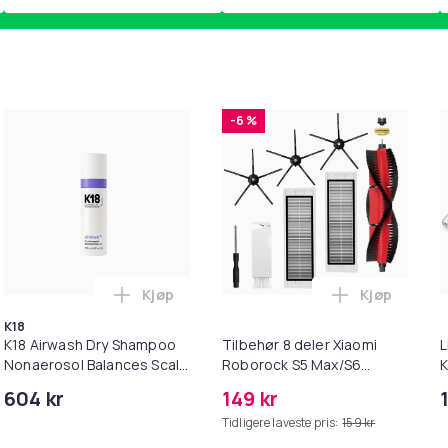
-6 %
Kjøp
Kjøp
 Nature 20 cm i handlekurven
il HDMI Converter 1080p - Adapter i handlekurven
Legg K18 Airwash Dry Shampoo Nonaerosol 
Legg Tilbeh
K18
K18 Airwash Dry Shampoo
Tilbehør 8 deler Xiaomi
L
Nonaerosol Balances Scalp
Roborock S5 Max/S6
K
& Controls Excess Oil
Pure/S6
M
604 kr
149 kr
MAXV/S50/S51/S55/S5/S60/S65/S
i
Tidligere laveste pris:
159 kr