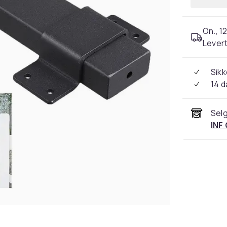
On., 12
Levert
Sikk
14 d
Selg
INF