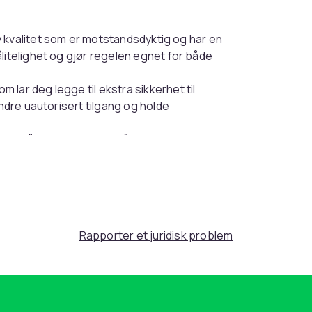
y kvalitet som er motstandsdyktig og har en
litelighet og gjør regelen egnet for både
m lar deg legge til ekstra sikkerhet til
indre uautorisert tilgang og holde
 dørlåsen utrolig enkel å installere. Regelen
fikke dør- og karmdimensjoner.
Rapporter et juridisk problem