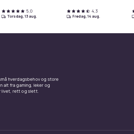
5,0
4,3
torsdag, 13 aug.
fredag, 14 aug.
 små hverdagsbehov og store
n alt fra gaming, leker og
livet, rett og slett.