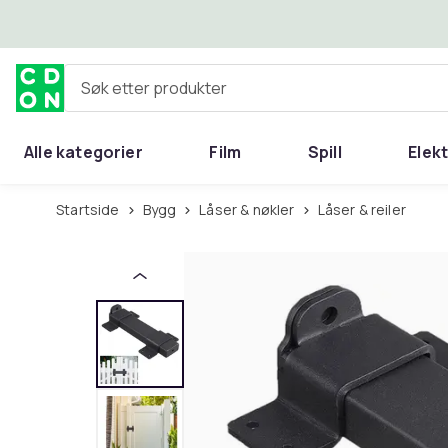
Hopp til hovedinnhold
Søk etter produkter
Alle kategorier
Film
Spill
Elek
Startside
Bygg
Låser & nøkler
Låser & reiler