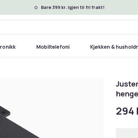
Bare 399 kr. igjen til fri frakt!
tronikk
Mobiltelefoni
Kjøkken & hushold
Juster
henge
294 