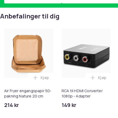
Anbefalinger til dig
Kjøp
Kjøp
Legg Air Fryer engangspapir 50-pakning
Legg RCA t
Air Fryer engangspapir 50-
RCA til HDMI Converter
pakning Nature 20 cm
1080p - Adapter
214 kr
149 kr