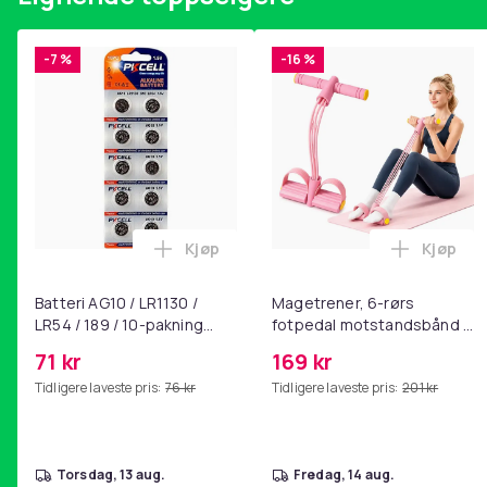
Vekt, gram
-7 %
-16 %
Artikkel nr.
Produktsikkerhetsinformasjon
Kjøp
Kjøp
Legg Batteri AG10 / LR1130 / LR54 / 189
Legg Ma
Batteri AG10 / LR1130 /
Magetrener, 6-rørs
LR54 / 189 / 10-pakning
fotpedal motstandsbånd -
PKcell
mage- og kjernetrening,
71 kr
169 kr
yoga og
Tidligere laveste pris:
76 kr
Tidligere laveste pris:
201 kr
hjemmegymnastikk Pink
torsdag, 13 aug.
fredag, 14 aug.