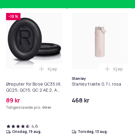
534
-10 %
cc8e0f69-0b9d-5e22-a7fd-a8d3de3a5a01
Kjøp
Kjøp
 / 10-pakning PKcell i handlekurven
getrener, 6-rørs fotpedal motstandsbånd - mage- og kjernetr
Legg Øreputer for Bose QC35 I/II, QC25, 
Legg Stanl
Stanley
Øreputer for Bose QC35 I/II,
Stanley trakte 0,7 l, rosa
QC25, QC15, QC 2 AE 2, AE
2i, AE 2w, SoundTrue,
89 kr
468 kr
SoundLink Black
Tidligere laveste pris:
99 kr
4,6
onsdag, 19 aug.
torsdag, 13 aug.