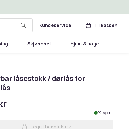
Kundeservice
Til kassen
ning
Skjønnhet
Hjem & hage
bar låsestokk / dørlås for
lås
kr
På lager
Legg i handlekurv