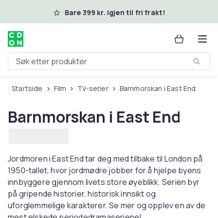
Hopp til hovedinnhold
Bare 399 kr. igjen til fri frakt!
Søk etter produkter
Startside
Film
TV-serier
Barnmorskan i East End
Barnmorskan i East End
Jordmoren i East End tar deg med tilbake til London på
1950-tallet, hvor jordmødre jobber for å hjelpe byens
innbyggere gjennom livets store øyeblikk. Serien byr
på gripende historier, historisk innsikt og
uforglemmelige karakterer. Se mer og opplev en av de
mest elskede periodedramaseriene!