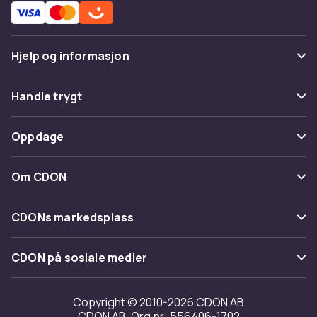
Hjelp og informasjon
Vanlige spørsmål
Handle trygt
Spor pakke
Betaling
Oppdage
Angre & returner her
Levering
Kategorier
Kontakt oss
Om CDON
Vilkår & policy
Varemerker
Om oss
Tilbakekallinger
CDONs markedsplass
Guider
Kundeanmeldelser
Merchant Help Center
CDON på sosiale medier
Jobbe på CDON
Investor relations
Copyright © 2010-2026 CDON AB
CDON AB, Org.nr: 556406-1702