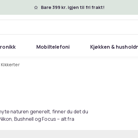
Bare 399 kr. igjen til fri frakt!
tronikk
Mobiltelefoni
Kjøkken & hushold
Kikkerter
 å nyte naturen generelt, finner du det du
Nikon, Bushnell og Focus – alt fra