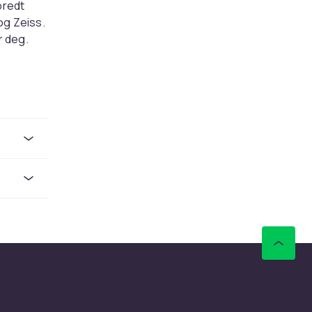
bredt
og Zeiss.
r deg.
asystemet
kikkerter
s
lige
id
kikkerter
s
lige