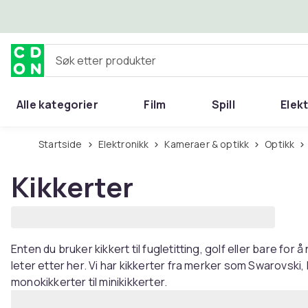
Hopp til hovedinnhold
Søk etter produkter
Alle kategorier
Film
Spill
Elek
Startside
Elektronikk
Kameraer & optikk
Optikk
Kikkerter
Enten du bruker kikkert til fugletitting, golf eller bare for
leter etter her. Vi har kikkerter fra merker som Swarovski, 
monokikkerter til minikikkerter.