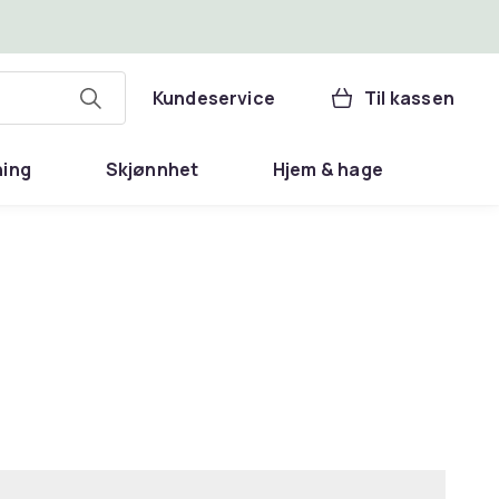
Kundeservice
Til kassen
ning
Skjønnhet
Hjem & hage