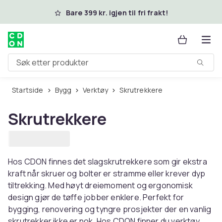
Hopp til hovedinnhold
Bare 399 kr. igjen til fri frakt!
Søk etter produkter
Startside
Bygg
Verktøy
Skrutrekkere
Skrutrekkere
Hos CDON finnes det slagskrutrekkere som gir ekstra
kraft når skruer og bolter er stramme eller krever dyp
tiltrekking. Med høyt dreiemoment og ergonomisk
design gjør de tøffe jobber enklere. Perfekt for
bygging, renovering og tyngre prosjekter der en vanlig
skrutrekker ikke er nok. Hos CDON finner du verktøy