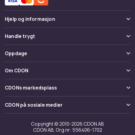
Hjelp og informasjon
Vanlige spørsmål
Handle trygt
Spor pakke
Betaling
Oppdage
Angre & returner her
Levering
Kategorier
Kontakt oss
Om CDON
Vilkår & policy
Varemerker
Om oss
Tilbakekallinger
CDONs markedsplass
Guider
Kundeanmeldelser
Merchant Help Center
CDON på sosiale medier
Jobbe på CDON
Investor relations
Copyright © 2010-2026 CDON AB
CDON AB, Org.nr: 556406-1702
Tilgjengelighet