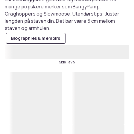
mange populære merker som BungyPump,
Craghoppers og Slowmoose. Utendørstips: Juster
lengden på staven din. Det bør være 5 cm mellom
staven og armhulen.
Biographies & memoirs
Side 1 av 5