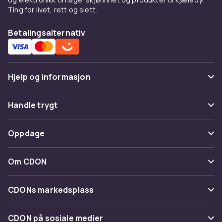
Ting for livet, rett og slett.
Betalingsalternativ
Hjelp og informasjon
Vanlige spørsmål
Handle trygt
Spor pakke
Betaling
Oppdage
Angre & returner her
Levering
Kategorier
Kontakt oss
Om CDON
Vilkår & policy
Varemerker
Om oss
Tilbakekallinger
CDONs markedsplass
Guider
Kundeanmeldelser
Merchant Help Center
CDON på sosiale medier