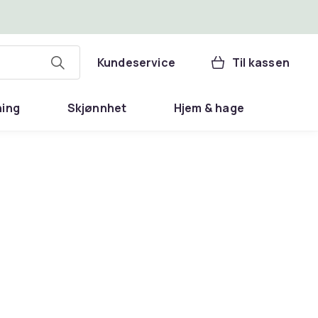
Kundeservice
Til kassen
ning
Skjønnhet
Hjem & hage