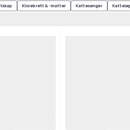
ttskap
Klorebrett & -matter
Kattesenger
Kattelø