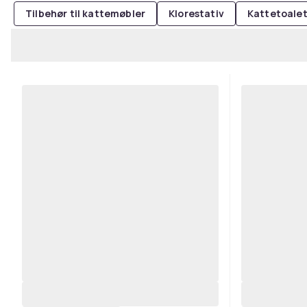
Tilbehør til kattemøbler
Klorestativ
Kattetoale