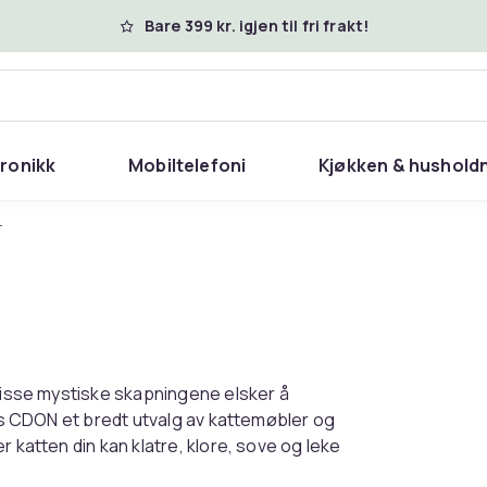
Bare 399 kr. igjen til fri frakt!
tronikk
Mobiltelefoni
Kjøkken & hushold
r
 Disse mystiske skapningene elsker å
hos CDON et bredt utvalg av kattemøbler og
 katten din kan klatre, klore, sove og leke