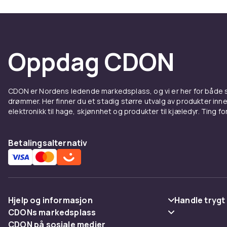
glade 
Klotrestrær fo
Oppdag CDON
med å holde k
naturlige inst
slik at katten
CDON er Nordens ledende markedsplass, og vi er her for både
Gi var
drømmer. Her finner du et stadig større utvalg av produkter inne
elektronikk til hage, skjønnhet og produkter til kjæledyr. Ting for 
En koselig ka
tilbyr et bred
Betalingsalternativ
inkludert myke
Gjør k
Hjelp og informasjon
Handle trygt
Det trenger i
CDONs markedsplass
en nysgjerrig 
Vanlige spørsmål
Betaling
CDON på sosiale medier
gjøre livet d