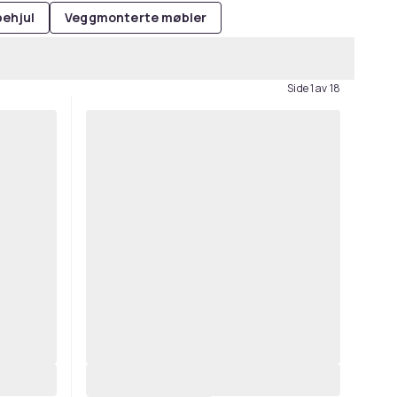
pehjul
Veggmonterte møbler
Side 1 av 18