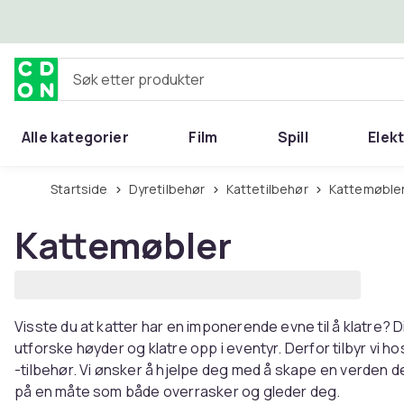
Hopp til hovedinnhold
Søk etter produkter
Alle kategorier
Film
Spill
Elek
Startside
Dyretilbehør
Kattetilbehør
Kattemøble
Kattemøbler
Visste du at katter har en imponerende evne til å klatre?
utforske høyder og klatre opp i eventyr. Derfor tilbyr vi 
-tilbehør. Vi ønsker å hjelpe deg med å skape en verden der
på en måte som både overrasker og gleder deg.