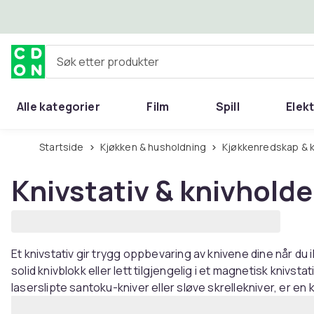
Hopp til hovedinnhold
Søk etter produkter
Alle kategorier
Film
Spill
Elek
Startside
Kjøkken & husholdning
Kjøkkenredskap & 
Knivstativ & knivholde
Et knivstativ gir trygg oppbevaring av knivene dine når du
solid knivblokk eller lett tilgjengelig i et magnetisk knivs
laserslipte santoku-kniver eller sløve skrellekniver, er en k