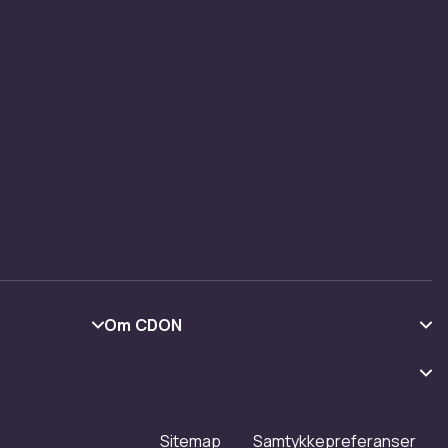
Om CDON
Om oss
Kundeanmeldelser
Jobbe på CDON
Sitemap
Samtykkepreferanser