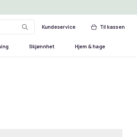
Kundeservice
Til kassen
ning
Skjønnhet
Hjem & hage