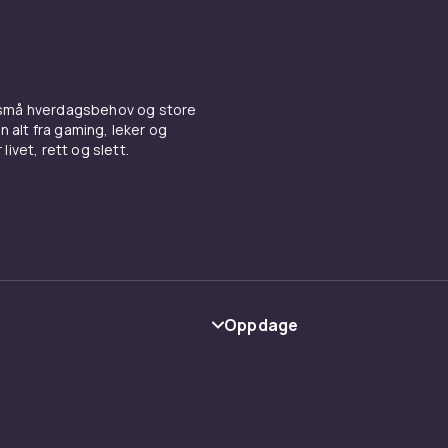
 små hverdagsbehov og store
n alt fra gaming, leker og
livet, rett og slett.
Oppdage
Kategorier
Varemerker
y
Guider