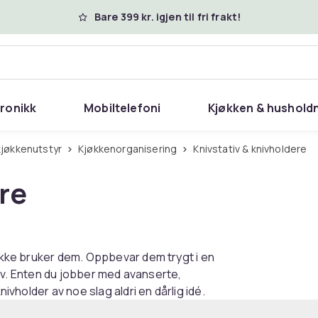
Bare 399 kr. igjen til fri frakt!
tronikk
Mobiltelefoni
Kjøkken & hushold
kjøkkenutstyr
Kjøkkenorganisering
Knivstativ & knivholdere
re
 ikke bruker dem. Oppbevar dem trygt i en
tativ. Enten du jobber med avanserte,
nivholder av noe slag aldri en dårlig idé.