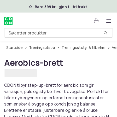
Hopp til hovedinnhold
Bare 399 kr. igjen til fri frakt!
Søk etter produkter
Startside
Treningsutstyr
Treningsutstyr & tilbehør
A
Aerobics-brett
CDON tilbyr step-up-brett for aerobic som gir
variasjon, puls og styrke i hver bevegelse. Perfekt for
både nybegynnere og erfarne treningsentusiaster
som ønsker å bygge opp kondisjon og balanse.
Brettene er stabile, justerbare og enkle å bruke
hjemme. Med hjelp fra CDON kan du ta treningen din til