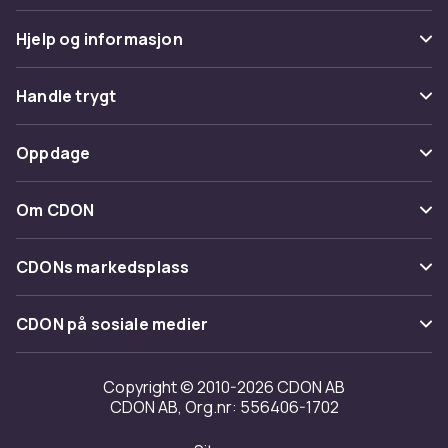
Hjelp og informasjon
Vanlige spørsmål
Handle trygt
Spor pakke
Betaling
Oppdage
Angre & returner her
Levering
Kategorier
Kontakt oss
Om CDON
Vilkår & policy
Varemerker
Om oss
Tilbakekallinger
CDONs markedsplass
Guider
Kundeanmeldelser
Merchant Help Center
CDON på sosiale medier
Jobbe på CDON
Investor relations
Copyright © 2010-2026 CDON AB
CDON AB, Org.nr: 556406-1702
Tilgjengelighet