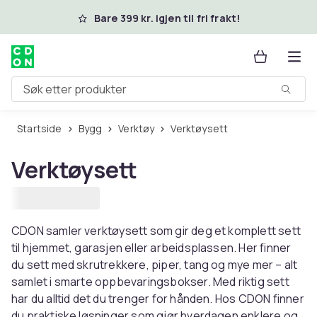
Hopp til hovedinnhold
Bare 399 kr. igjen til fri frakt!
Søk etter produkter
Startside
Bygg
Verktøy
Verktøysett
Verktøysett
CDON samler verktøysett som gir deg et komplett sett
til hjemmet, garasjen eller arbeidsplassen. Her finner
du sett med skrutrekkere, piper, tang og mye mer – alt
samlet i smarte oppbevaringsbokser. Med riktig sett
har du alltid det du trenger for hånden. Hos CDON finner
du praktiske løsninger som gjør hverdagen enklere og