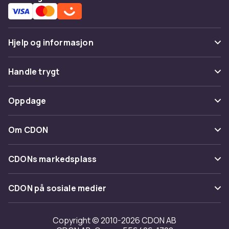
Hjelp og informasjon
Vanlige spørsmål
Handle trygt
Spor pakke
Betaling
Oppdage
Angre & returner her
Levering
Kategorier
Kontakt oss
Om CDON
Vilkår & policy
Varemerker
Om oss
Tilbakekallinger
CDONs markedsplass
Guider
Kundeanmeldelser
Merchant Help Center
CDON på sosiale medier
Jobbe på CDON
Investor relations
Copyright © 2010-2026 CDON AB