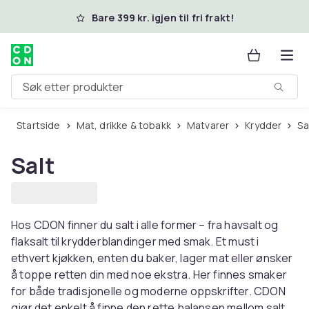
Hopp til hovedinnhold
Bare 399 kr. igjen til fri frakt!
Søk etter produkter
Startside
Mat, drikke & tobakk
Matvarer
Krydder
S
Salt
Hos CDON finner du salt i alle former – fra havsalt og
flaksalt til krydderblandinger med smak. Et must i
ethvert kjøkken, enten du baker, lager mat eller ønsker
å toppe retten din med noe ekstra. Her finnes smaker
for både tradisjonelle og moderne oppskrifter. CDON
gjør det enkelt å finne den rette balansen mellom salt