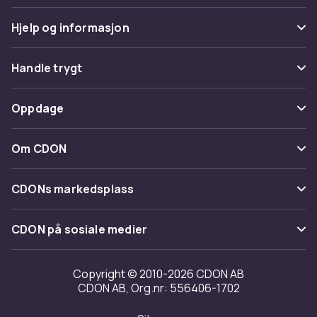
Hjelp og informasjon
Vanlige spørsmål
Handle trygt
Spor pakke
Betaling
Oppdage
Angre & returner her
Levering
Kategorier
Kontakt oss
Om CDON
Vilkår & policy
Varemerker
Om oss
Tilbakekallinger
CDONs markedsplass
Guider
Kundeanmeldelser
Merchant Help Center
CDON på sosiale medier
Jobbe på CDON
Investor relations
Copyright © 2010-2026 CDON AB
CDON AB, Org.nr: 556406-1702
Tilgjengelighet