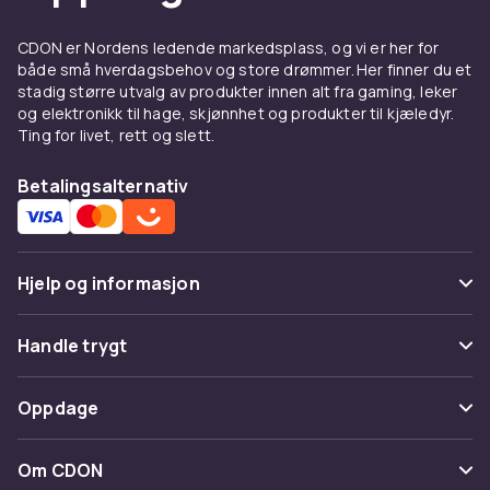
For å få mest mulig ut av visningen din, finnes
det også tilbehør som bilderammer,
CDON er Nordens ledende markedsplass, og vi er her for
både små hverdagsbehov og store drømmer. Her finner du et
rengjøringssett og oppbevaringsløsninger for
stadig større utvalg av produkter innen alt fra gaming, leker
lysbilder. Små detaljer som utgjør en stor
og elektronikk til hage, skjønnhet og produkter til kjæledyr.
forskjell – og som hjelper deg med å ta vare på
Ting for livet, rett og slett.
dine analoge minner på en smart og
bærekraftig måte.
Betalingsalternativ
Handle lysbildefremvisere på
nett
Hjelp og informasjon
Hos CDON finner du lysbildefremvisere og
Vanlige spørsmål
tilbehør samlet på ett sted – enkelt, trygt og
Handle trygt
oversiktlig. Enten du leter etter en ny
Spor pakke
lysbildefremviser, ønsker å organisere
Betaling
Oppdage
lysbildene dine, eller leter etter en gave til en
Angre & returner her
Levering
nostalgisk person i familien, finnes
Kategorier
Kontakt oss
Om CDON
alternativene her. Velkommen til å oppdage
Vilkår & policy