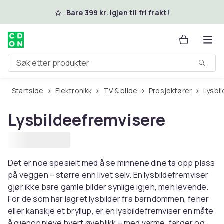
Hopp til hovedinnhold
Bare 399 kr. igjen til fri frakt!
Søk etter produkter
Startside
Elektronikk
TV & bilde
Prosjektører
Lysb
Lysbildeefremvisere
Det er noe spesielt med å se minnene dine ta opp plass
på veggen – større enn livet selv. En lysbildefremviser
gjør ikke bare gamle bilder synlige igjen, men levende.
For de som har lagret lysbilder fra barndommen, ferier
eller kanskje et bryllup, er en lysbildefremviser en måte
å gjenoppleve hvert øyeblikk – med varme, farger og