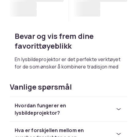
Bevar og vis frem dine
favorittøyeblikk
En lysbildeprojektor er det perfekte verktøyet
for de som ønsker å kombinere tradisjon med
teknologi. Enten du samler analoge fotominner
eller har arvet en eske med lysbilder fra
Vanlige spørsmål
tidligere generasjoner, finnes det projektorer
som hjelper deg med å vise dem frem med et
klart bilde, riktig lysstyrke og smidig
Hvordan fungerer en
håndtering. Det er en måte å skape nye
lysbildeprojektor?
tradisjoner på – å samles, bla gjennom og
huske sammen.
Hva er forskjellen mellom en