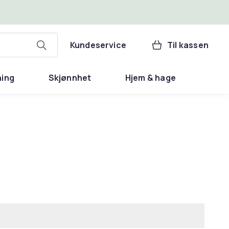
Kundeservice
Til kassen
ning
Skjønnhet
Hjem & hage