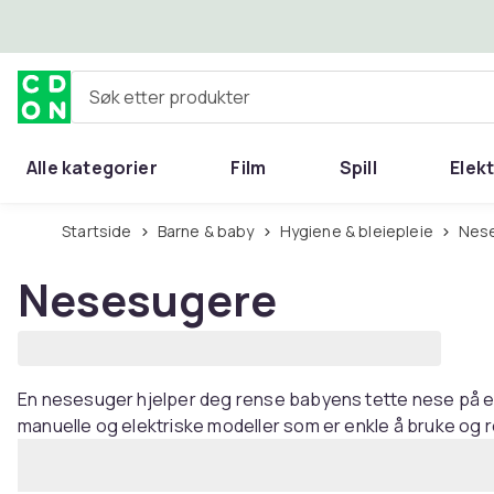
Hopp til hovedinnhold
Søk etter produkter
Alle kategorier
Film
Spill
Elek
Startside
Barne & baby
Hygiene & bleiepleie
Ne
Nesesugere
En nesesuger hjelper deg rense babyens tette nese på e
manuelle og elektriske modeller som er enkle å bruke og 