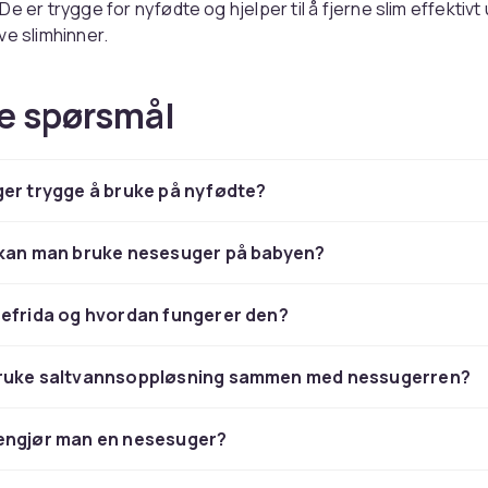
e er trygge for nyfødte og hjelper til å fjerne slim effektivt
ve slimhinner.
 vs elektriske nesesuger
e spørsmål
ller er billigere og lette å rengjøre. Elektriske er mer bek
nstyrte aspiratorer gir god kontroll men kan virke ubehageli
re – ingen smitte overføres takket være filter.
er trygge å bruke på nyfødte?
n som supplement
 kan man bruke nesesuger på babyen?
øsning (natriumklorid) løser opp og mykner slim og gjør det
 spray eller dråper for babyens nese. Det er helt ufarlig og k
ved behov.
sefrida og hvordan fungerer den?
ruke saltvannsoppløsning sammen med nessugerren?
engjør man en nesesuger?