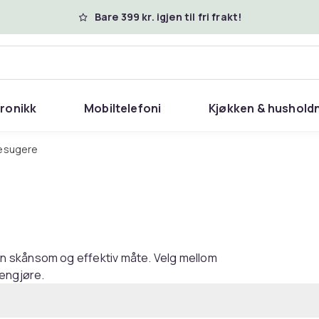
Bare 399 kr. igjen til fri frakt!
tronikk
Mobiltelefoni
Kjøkken & hushold
sesugere
n skånsom og effektiv måte. Velg mellom
rengjøre.