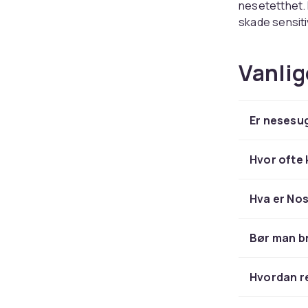
nesetetthet. D
skade sensiti
Manuelle
Vanlig
Manuelle mode
effektive. Mu
uvante foreld
Er nesesug
Saltvan
Hvor ofte
Saltvannsoppl
suge ut. Velg
brukes ofte 
Hva er No
Bør man b
Hvordan r