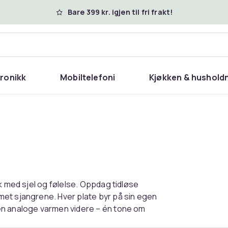
Bare 399 kr. igjen til fri frakt!
tronikk
Mobiltelefoni
Kjøkken & hushold
k med sjel og følelse. Oppdag tidløse
et sjangrene. Hver plate byr på sin egen
en analoge varmen videre – én tone om