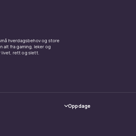
 små hverdagsbehov og store
n alt fra gaming, leker og
livet, rett og slett.
Oppdage
Kategorier
Varemerker