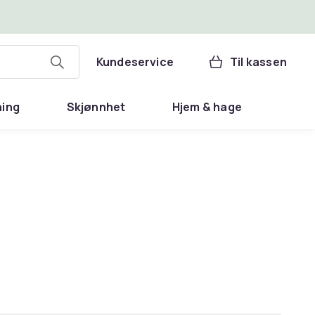
Kundeservice
Til kassen
ning
Skjønnhet
Hjem & hage