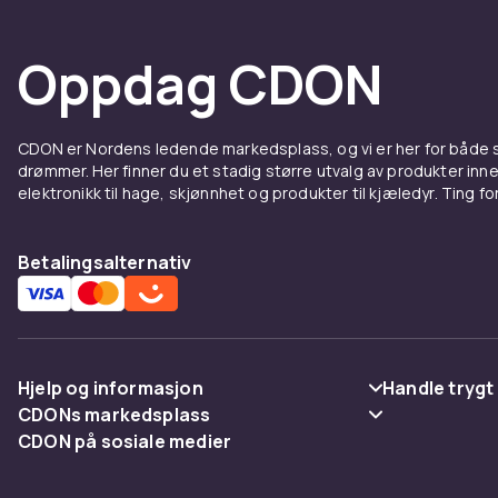
Oppdag CDON
CDON er Nordens ledende markedsplass, og vi er her for både
drømmer. Her finner du et stadig større utvalg av produkter inne
elektronikk til hage, skjønnhet og produkter til kjæledyr. Ting for 
Betalingsalternativ
Hjelp og informasjon
Handle trygt
CDONs markedsplass
Vanlige spørsmål
Betaling
CDON på sosiale medier
Merchant Help Center
Spor pakke
Levering