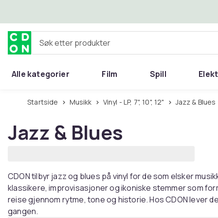
Hopp til hovedinnhold
Søk etter produkter
Alle kategorier
Film
Spill
Elek
Startside
Musikk
Vinyl - LP, 7", 10", 12"
Jazz & Blues
Jazz & Blues
CDON tilbyr jazz og blues på vinyl for de som elsker musik
klassikere, improvisasjoner og ikoniske stemmer som form
reise gjennom rytme, tone og historie. Hos CDON lever d
gangen.