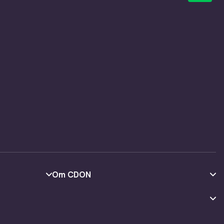
Om CDON
Om oss
Kundeanmeldelser