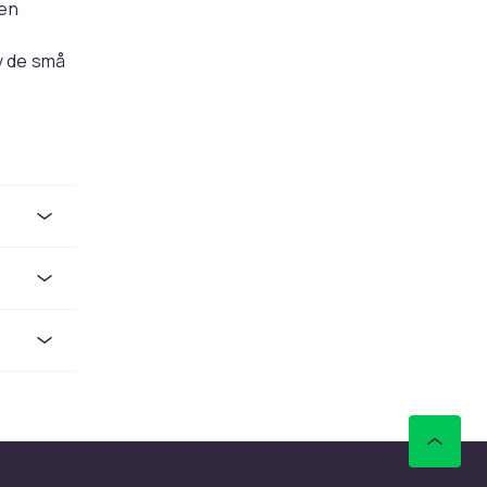
 en
v de små
i riktig
rett og
il og med
m gir
eplass når
legge
som
 et par