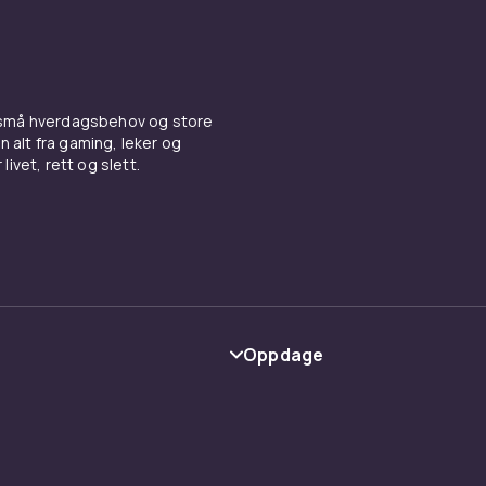
puter, garanterer vi at du vil like denne praktiske interiørdeta
 for alle interiørstiler!
sekken, en tenåringsdrøm
 små hverdagsbehov og store
n alt fra gaming, leker og
nerasjoner av tenåringer har ikke elsket saccosekker? Å si
livet, rett og slett.
ke ned i en myk haug av lykke, ettersom saccosekken forme
k at du kan innta nesten enhver avslappende stilling. Heldigvi
nå i en rekke design, rettet mot voksne. Møbler som kombin
stil, for eksempel en stilig petroleumsblå saccosekk med 
an det bli bedre? Nei, det kan det ikke!
Oppdage
Kategorier
Varemerker
y
Guider