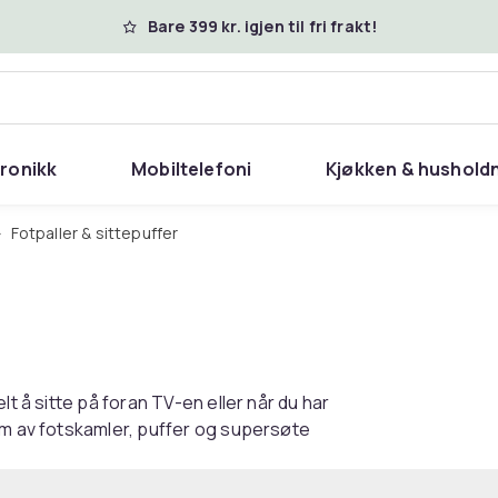
Bare 399 kr. igjen til fri frakt!
tronikk
Mobiltelefoni
Kjøkken & hushold
Fotpaller & sittepuffer
lt å sitte på foran TV-en eller når du har
rm av fotskamler, puffer og supersøte