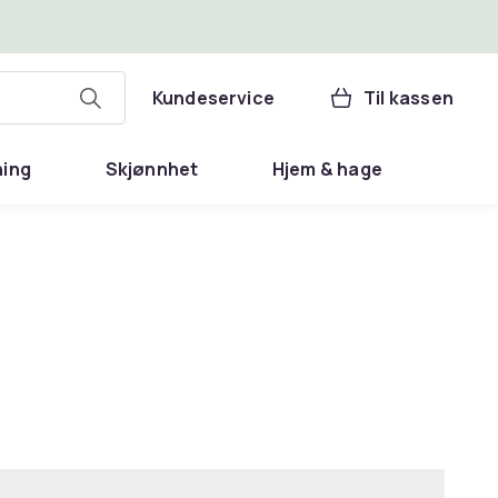
Kundeservice
Til kassen
ning
Skjønnhet
Hjem & hage