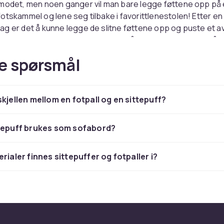
 modet, men noen ganger vil man bare legge føttene opp på
otskammel og lene seg tilbake i favorittlenestolen! Etter en
g er det å kunne legge de slitne føttene opp og puste et a
ene i hverdagen for mange, og det å legge føttene opp på
føles kanskje ikke så friskt, så velg en målrettet fotskammel 
e spørsmål
fortabel polstring. En stilig og komfortabel fotskammel er 
imate komplementet til enhver lenestol, og for å være ærlig, t
aer. Fotskammer finnes i mange forskjellige design, fra de
skjellen mellom en fotpall og en sittepuff?
med skinnputer og treben, til moderne, stilige krakker i lin so
vanfølelsen.
ttepuff brukes som sofabord?
både interiørdetaljer og ekstra
lasser
rialer finnes sittepuffer og fotpaller i?
ffer som interiørdetalj kan du alltid trylle frem en ekstra sitt
r. Det at de ofte har en oppbevaringsplass inni hvor du kan 
a puter eller hvorfor ikke brettspill, betyr at de kan brukes 
øbler til din fordel. Enten du velger en høy fløyelspuff eller