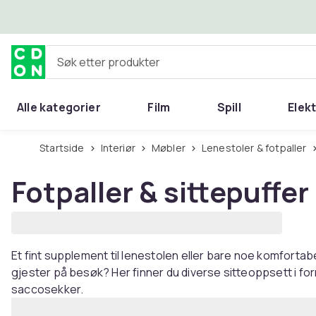
Hopp til hovedinnhold
Søk etter produkter
Alle kategorier
Film
Spill
Elek
Startside
Interiør
Møbler
Lenestoler & fotpaller
Fotpaller & sittepuffer
Et fint supplement til lenestolen eller bare noe komfortabe
gjester på besøk? Her finner du diverse sitteoppsett i fo
saccosekker.