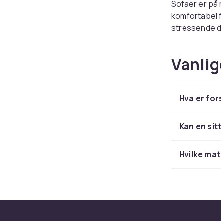
Sofaer er på
komfortabel f
stressende da
lykkeøyeblikk
salongbordet 
Vanlig
høyde med kom
slett det ult
til mange sof
Hva er for
tradisjonelle 
sofaen den di
Kan en si
Pufs, 
sittep
Hvilke mate
Med stilige pu
du har gjeste
tepper, ekstr
oppbevaringsm