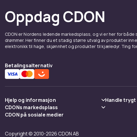
lavere rotting
Oppdag CDON
finnes noe her
Sacco
CDON er Nordens ledende markedsplass, og vi er her for både
drømmer. Her finner du et stadig større utvalg av produkter inne
Hvor mange ge
elektronikk til hage, skjønnhet og produkter til kjæledyr. Ting for 
er som å syn
etter deg, sli
saccosekker 
Betalingsalternativ
komfort med 
fotskammel. K
Hjelp og informasjon
Handle trygt
CDONs markedsplass
Vanlige spørsmål
Betaling
CDON på sosiale medier
Merchant Help Center
Spor pakke
Levering
Copyright © 2010-2026 CDON AB
Angre & returner her
Vilkår & polic