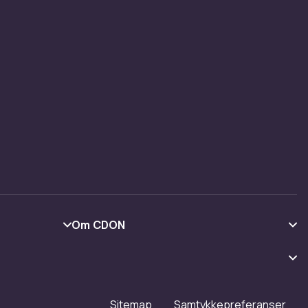
ljen, det
tte i en
r seg
s finnes
erer
matchende
Om CDON
Om oss
Kundeanmeldelser
Jobbe på CDON
Sitemap
Samtykkepreferanser