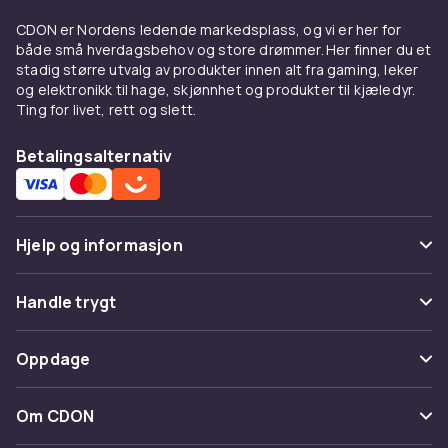
borgerskapet og ble fremstilt av eksklusivt
CDON er Nordens ledende markedsplass, og vi er her for
pels og fløyel. På 1900-tallet falt populariteten,
både små hverdagsbehov og store drømmer. Her finner du et
men muffen har vendt tilbake som et
stadig større utvalg av produkter innen alt fra gaming, leker
modeelement.
og elektronikk til hage, skjønnhet og produkter til kjæledyr.
Ting for livet, rett og slett.
Moderne muffer kombinerer klassisk estetikk
med moderne materialer. Tekniske muffer til
Betalingsalternativ
skiløping har innebygde håndvarmere og
lommer til smarttelefoner. Modeorienterte
muffer i kunstpels og fløyel gir et luksuriøst
vinterlook uten å kompromittere dyrevelferd.
Hjelp og informasjon
Materiale og varme
Vanlige spørsmål
Handle trygt
Muffer fremstilles i et bredt spektrum av
Spor pakke
materialer. Kunstpels gir et lignende estetisk
Betaling
Oppdage
utseende uten å involvere dyr og fås i utallige
Angre & returner her
farger. Fleece og syntetiske fyldmaterialer
Levering
Kategorier
som PrimaLoft gir god isolering og er
Kontakt oss
Om CDON
Vilkår & policy
pustende. Vatterte og quiltede muffer i nylon