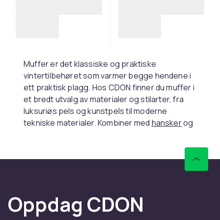
Muffer er det klassiske og praktiske
vintertilbehøret som varmer begge hendene i
ett praktisk plagg. Hos CDON finner du muffer i
et bredt utvalg av materialer og stilarter, fra
luksuriøs pels og kunstpels til moderne
tekniske materialer. Kombiner med
hansker
og
håndleddsbånd
for et komplett vinterlook.
Muffens historie og moderne
comeback
Muffen har en lang historie som herre- og
Oppdag CDON
dametilbehør. På 1700- og 1800-tallet var
muffen et statussymbol i europeisk adel og