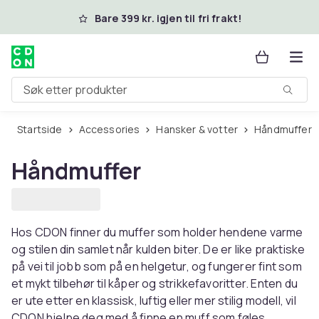
Hopp til hovedinnhold
Bare 399 kr. igjen til fri frakt!
Søk etter produkter
Startside
Accessories
Hansker & votter
Håndmuffer
Håndmuffer
Hos CDON finner du muffer som holder hendene varme
og stilen din samlet når kulden biter. De er like praktiske
på vei til jobb som på en helgetur, og fungerer fint som
et mykt tilbehør til kåper og strikkefavoritter. Enten du
er ute etter en klassisk, luftig eller mer stilig modell, vil
CDON hjelpe deg med å finne en muff som føles