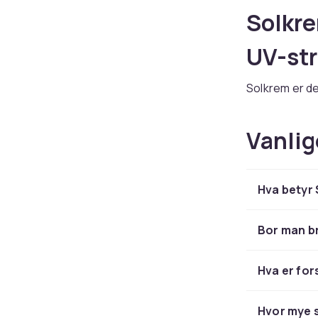
Solkre
UV-str
Solkrem er de
tidlig aldri
UVA-straler s
Vanlig
verdien angi
ubeskyttet hu
krever SPF 30
Hva betyr
Finn r
Bor man b
Valget av sol
passer minera
Hva er for
ikke-irriteren
Vannresistent
solkremer er 
Hvor mye 