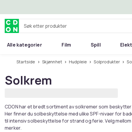
Hopp til hovedinnhold
Søk etter produkter
Alle kategorier
Film
Spill
Elek
Startside
Skjønnhet
Hudpleie
Solprodukter
S
Solkrem
CDON har et bredt sortiment av solkremer som beskytter h
Her finner du solbeskyttelse med ulike SPF-nivaer for bad
til intensiv solbeskyttelse for strand og ferie. Velg mello
merker.