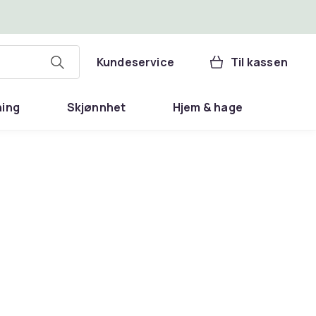
Kundeservice
Til kassen
ning
Skjønnhet
Hjem & hage