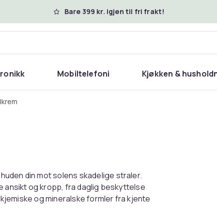
Bare 399 kr. igjen til fri frakt!
tronikk
Mobiltelefoni
Kjøkken & hushold
olkrem
uden din mot solens skadelige straler.
e ansikt og kropp, fra daglig beskyttelse
m kjemiske og mineralske formler fra kjente