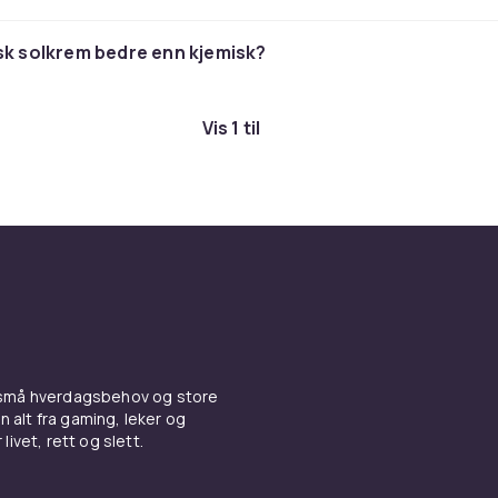
enlign ulike alternativer pa CDON og finn din perfekte
se.
sk solkrem bedre enn kjemisk?
Vis 1 til
 små hverdagsbehov og store
n alt fra gaming, leker og
livet, rett og slett.