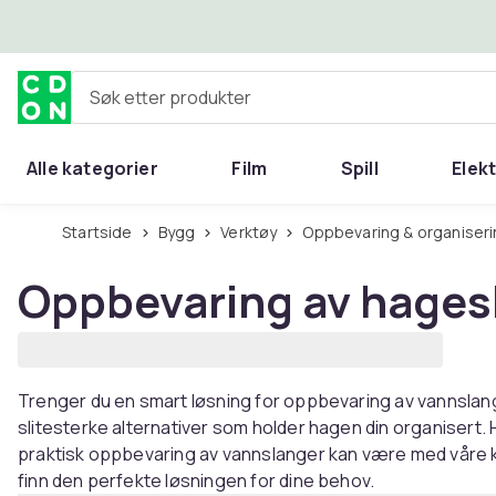
Hopp til hovedinnhold
Søk etter produkter
Alle kategorier
Film
Spill
Elek
Startside
Bygg
Verktøy
Oppbevaring & organiseri
Oppbevaring av hages
Trenger du en smart løsning for oppbevaring av vannslange
slitesterke alternativer som holder hagen din organisert.
praktisk oppbevaring av vannslanger kan være med våre k
finn den perfekte løsningen for dine behov.