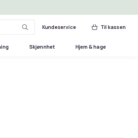
Kundeservice
Til kassen
ning
Skjønnhet
Hjem & hage