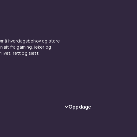
 små hverdagsbehov og store
n alt fra gaming, leker og
livet, rett og slett.
Oppdage
Kategorier
Varemerker