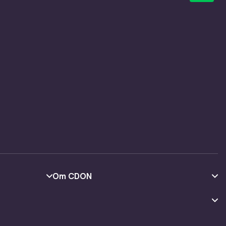
Om CDON
Om oss
Kundeanmeldelser