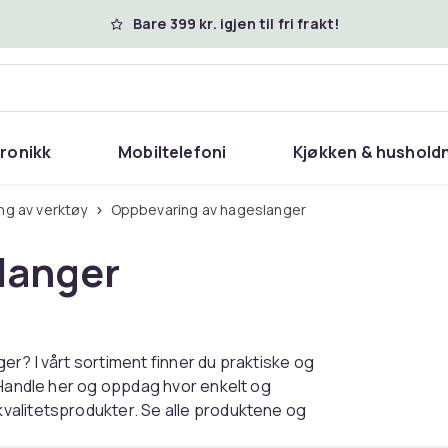
Bare 399 kr. igjen til fri frakt!
tronikk
Mobiltelefoni
Kjøkken & hushold
ng av verktøy
Oppbevaring av hageslanger
langer
r? I vårt sortiment finner du praktiske og
 Handle her og oppdag hvor enkelt og
valitetsprodukter. Se alle produktene og