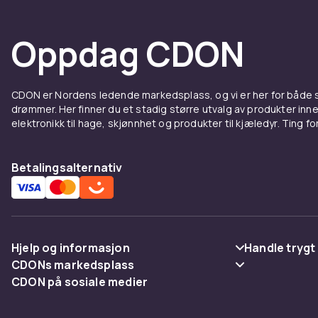
Oppdag CDON
CDON er Nordens ledende markedsplass, og vi er her for både
drømmer. Her finner du et stadig større utvalg av produkter inne
elektronikk til hage, skjønnhet og produkter til kjæledyr. Ting for 
Betalingsalternativ
Hjelp og informasjon
Handle trygt
CDONs markedsplass
Vanlige spørsmål
Betaling
CDON på sosiale medier
Merchant Help Center
Spor pakke
Levering