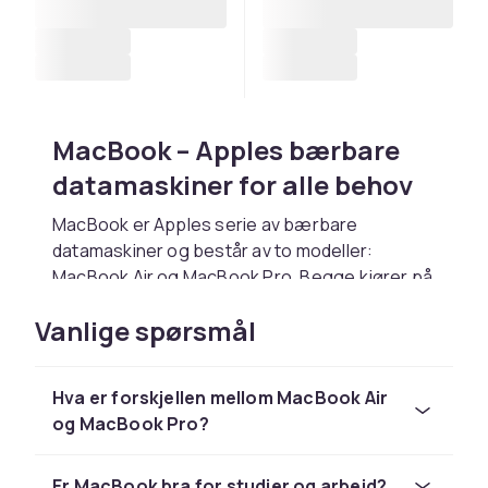
MacBook – Apples bærbare
datamaskiner for alle behov
MacBook er Apples serie av bærbare
datamaskiner og består av to modeller:
MacBook Air og MacBook Pro. Begge kjører på
Apples egne M-chips og tilbyr enestående
Vanlige spørsmål
ytelse, lang batterilevetid og et polert macOS-
operativsystem. MacBook er førstevalget for
millioner av studenter, kreative,
Hva er forskjellen mellom MacBook Air
programmerere og forretningsprofesjonelle
og MacBook Pro?
verden over.
MacBook Air – tynn, stille og
Er MacBook bra for studier og arbeid?