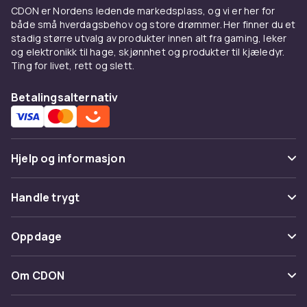
behagelig lesing.
CDON er Nordens ledende markedsplass, og vi er her for
både små hverdagsbehov og store drømmer. Her finner du et
MacBook Pro – for
stadig større utvalg av produkter innen alt fra gaming, leker
profesjonelle arbeidsflyter
og elektronikk til hage, skjønnhet og produkter til kjæledyr.
Ting for livet, rett og slett.
MacBook Pro er bygget for dem som trenger
Betalingsalternativ
maksimal ytelse i en bærbar form. Med M3 Pro
og M3 Max-chips tilbyr MacBook Pro
ekstraordinær kraft til videoredigering i 4K og
8K, 3D-modellering, musikkproduksjon,
Hjelp og informasjon
maskinlæring og programvareutvikling.
Skjermen er et Liquid Retina XDR-panel med
Vanlige spørsmål
ProMotion-teknologi som tilpasser
Handle trygt
oppdateringsfrekvensen opp til 120 Hz.
Spor pakke
Betaling
MacBook Pro 14 tommer er et populært valg
Oppdage
Angre & returner her
for kreative som ønsker rå kraft i et relativt
Levering
kompakt format. 16-tommer varianten er
Kategorier
Kontakt oss
Om CDON
favoritt for dem som jobber med de tyngste
Vilkår & policy
Varemerker
prosjektene – opptil 22 timers batterilevetid.