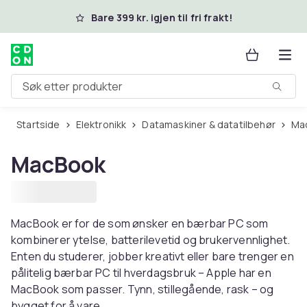
Hopp til hovedinnhold
Bare 399 kr. igjen til fri frakt!
Søk etter produkter
Startside
Elektronikk
Datamaskiner & datatilbehør
M
MacBook
MacBook er for de som ønsker en bærbar PC som
kombinerer ytelse, batterilevetid og brukervennlighet.
Enten du studerer, jobber kreativt eller bare trenger en
pålitelig bærbar PC til hverdagsbruk – Apple har en
MacBook som passer. Tynn, stillegående, rask – og
bygget for å vare.