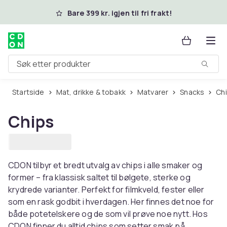
Hopp til hovedinnhold
Bare 399 kr. igjen til fri frakt!
Søk etter produkter
Startside
Mat, drikke & tobakk
Matvarer
Snacks
Ch
Chips
CDON tilbyr et bredt utvalg av chips i alle smaker og
former – fra klassisk saltet til bølgete, sterke og
krydrede varianter. Perfekt for filmkveld, fester eller
som en rask godbit i hverdagen. Her finnes det noe for
både potetelskere og de som vil prøve noe nytt. Hos
CDON finner du alltid chips som setter smak på