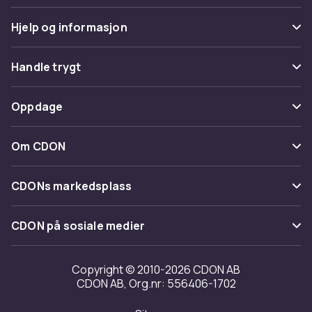
Hjelp og informasjon
Vanlige spørsmål
Handle trygt
Spor pakke
Betaling
Oppdage
Angre & returner her
Levering
Kategorier
Kontakt oss
Om CDON
Vilkår & policy
Varemerker
Om oss
Tilbakekallinger
CDONs markedsplass
Guider
Kundeanmeldelser
Merchant Help Center
CDON på sosiale medier
Jobbe på CDON
Investor relations
Copyright © 2010-2026 CDON AB
CDON AB, Org.nr: 556406-1702
Tilgjengelighet