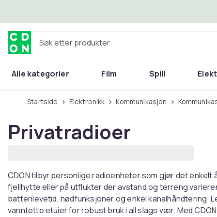
Hopp til hovedinnhold
Søk etter produkter
Alle kategorier
Film
Spill
Elek
Startside
Elektronikk
Kommunikasjon
Kommunika
Privatradioer
CDON tilbyr personlige radioenheter som gjør det enkelt å
fjellhytte eller på utflukter der avstand og terreng variere
batterilevetid, nødfunksjoner og enkel kanalhåndtering. L
vanntette etuier for robust bruk i all slags vær. Med CDO