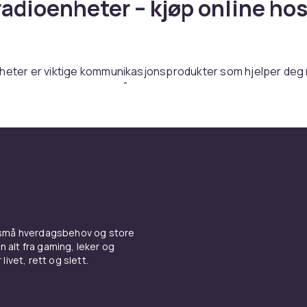
radioenheter – kjøp online ho
nheter er viktige kommunikasjonsprodukter som hjelper deg
munikasjon hjemme og på kontoret. Hos CDON finner du et b
nkurransedyktige priser med rask levering.
atradioenheter hos CDON.
tegenskaper og kjøpsguide f
radioer
 er en viktig produktkategori innen kommunikasjon og
 små hverdagsbehov og store
sjon. Vurder kompatibilitet, rekkevidde, batteritid og ønsk
n alt fra gaming, leker og
elg produkter fra anerkjente merker for best kvalitet.
livet, rett og slett.
er du et bredt utvalg av privatradioer fra ledende produsent
ktige priser med rask levering og enkel retur.