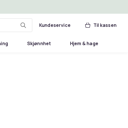
Kundeservice
Til kassen
ning
Skjønnhet
Hjem & hage