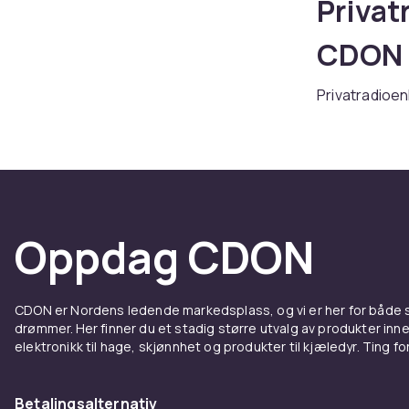
Privat
CDON
Privatradioe
effektiv kom
utvalg til ko
Utforsk priv
Produk
Oppdag CDON
Privat
Privatradioer
CDON er Nordens ledende markedsplass, og vi er her for både
telekommunika
drømmer. Her finner du et stadig større utvalg av produkter inne
funksjoner. V
elektronikk til hage, skjønnhet og produkter til kjæledyr. Ting for 
Hos CDON finn
konkurransedy
Betalingsalternativ