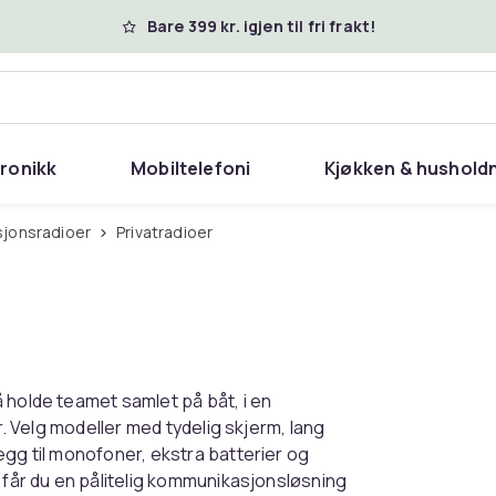
Bare 399 kr. igjen til fri frakt!
tronikk
Mobiltelefoni
Kjøkken & hushold
sjonsradioer
Privatradioer
 holde teamet samlet på båt, i en
r. Velg modeller med tydelig skjerm, lang
egg til monofoner, ekstra batterier og
N får du en pålitelig kommunikasjonsløsning