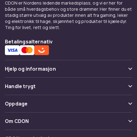
CDON er Nordens ledende markedsplass, og vi er her for
både små hverdagsbehov og store drømmer. Her finner du et
stadig større utvalg av produkter innen alt fra gaming, leker
og elektronikk til hage, skjønnhet og produkter til kjæledyr.
Ting for livet, rett og slett.
Betalingsalternativ
Hjelp og informasjon
Vanlige spørsmål
Handle trygt
Spor pakke
Betaling
Oppdage
Angre & returner her
Levering
Kategorier
Kontakt oss
Om CDON
Vilkår & policy
Varemerker
Om oss