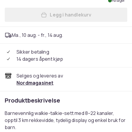
På lager
Legg i handlekurv
Legg Walkie Talkie for barn
Ma., 10 aug. - fr., 14 aug.
Sikker betaling
14 dagers åpent kjøp
Selges og leveres av
Nordmagasinet
Produktbeskrivelse
Barnevennlig walkie-talkie-sett med 8–22 kanaler,
opptil 3 km rekkevidde, tydelig display og enkel bruk for
barn.