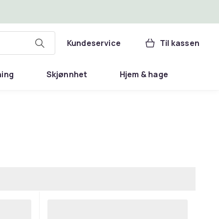
Kundeservice
Til kassen
ning
Skjønnhet
Hjem & hage