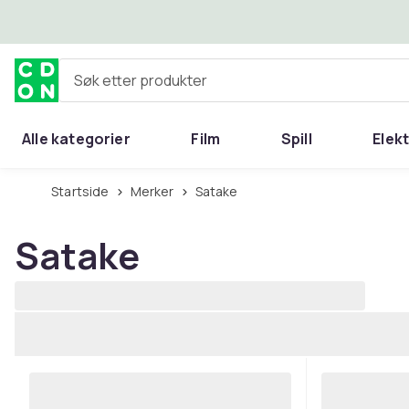
Hopp til hovedinnhold
Søk etter produkter
Alle kategorier
Film
Spill
Elek
Startside
Merker
Satake
Satake