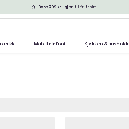
Bare 399 kr. igjen til fri frakt!
tronikk
Mobiltelefoni
Kjøkken & hushold