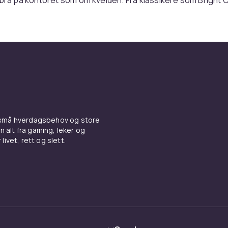
ennende varianter som Dylan Blue og Pour Femme. Hver parf
eget – akkurat som deg.
 som forsterker opplevelsen
Versace er ikke bare for øyet – de forsterker følelsen av at 
 Med sine dristige farger, skulpturelle former og ikoniske det
ten som smykker i baderomsskapet. Men bak hvert design er
om varer – lenge. Noen få spray er nok til å få deg lagt merke
 små hverdagsbehov og store
mmet.
n alt fra gaming, leker og
livet, rett og slett.
t som varer hele dagen
mer er kjent for sin kvalitet og intensitet. De lukter ikke ba
r dem – de utvikler seg i løpet av dagen og forblir på huden, 
or morgener når du vil føle deg frisk, kvelder du vil huske, og
om ikke engang trenger å være spesielle for at du skal ville 