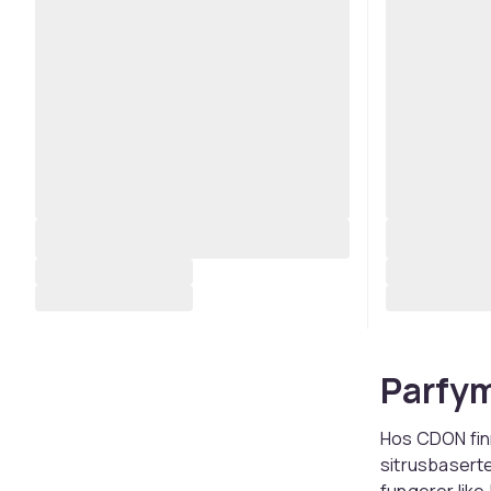
Parfym
Hos CDON finn
sitrusbaserte
fungerer like