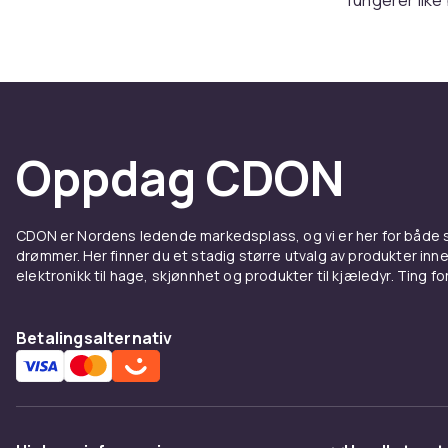
Eros, til sp
med seg noe 
Design
Flaskene fra 
Oppdag CDON
noe spesielt.
føles de nes
også en duft s
CDON er Nordens ledende markedsplass, og vi er her for både
å ta over ro
drømmer. Her finner du et stadig større utvalg av produkter inne
elektronikk til hage, skjønnhet og produkter til kjæledyr. Ting for 
En duf
Versace-parfy
Betalingsalternativ
når du påføre
og i minnet. F
anledninger s
spesielt.