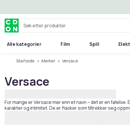
Hopp til hovedinnhold
Søk etter produkter
Alle kategorier
Film
Spill
Elek
Startside
Merker
Versace
Versace
For mange er Versace mer enn et navn – det er en følelse. 
karakter og intimitet. De er flasker som tiltrekker seg opp