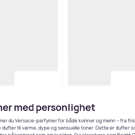
er med personlighet
er du Versace-parfymer for både kvinner og menn – fra fri
 dufter til varme, dype og sensuelle toner. Dette er dufter 
 bra på kontoret som om kvelden. Fra klassikere som Bright 