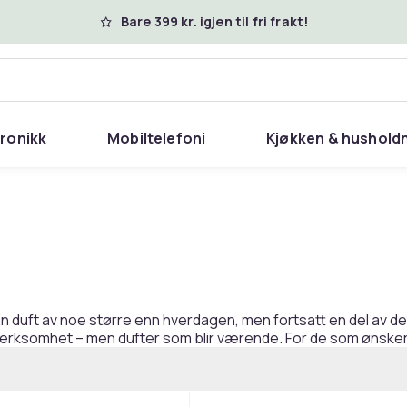
Bare 399 kr. igjen til fri frakt!
tronikk
Mobiltelefoni
Kjøkken & hushold
En duft av noe større enn hverdagen, men fortsatt en del av 
merksomhet – men dufter som blir værende. For de som ønsker å