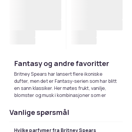
Fantasy og andre favoritter
Britney Spears har lansert flere ikoniske
dufter, men det er Fantasy-serien som har blitt
en sann klassiker. Her møtes frukt, vanilje,
blomster og musk i kombinasjoner som er
både lekne og vanedannende. Midnight
Fantasy, Hidden Fantasy, Island Fantasy – hver
Vanlige spørsmål
variant har sin egen personlighet, men alle
deler den samme varme følelsen. En duft som
Hvilke parfymer fra Britney Spears
henger igjen – ikke bare på huden, men i