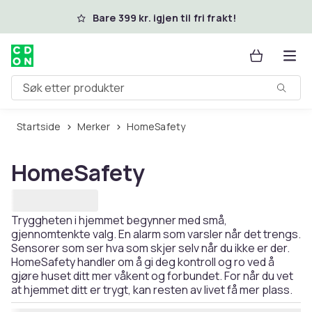
Hopp til hovedinnhold
Bare 399 kr. igjen til fri frakt!
Søk etter produkter
Startside
Merker
HomeSafety
HomeSafety
Tryggheten i hjemmet begynner med små,
gjennomtenkte valg. En alarm som varsler når det trengs.
Sensorer som ser hva som skjer selv når du ikke er der.
HomeSafety handler om å gi deg kontroll og ro ved å
gjøre huset ditt mer våkent og forbundet. For når du vet
at hjemmet ditt er trygt, kan resten av livet få mer plass.