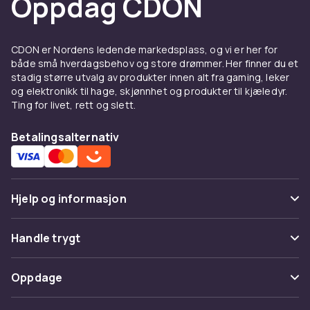
Oppdag CDON
CDON er Nordens ledende markedsplass, og vi er her for
både små hverdagsbehov og store drømmer. Her finner du et
stadig større utvalg av produkter innen alt fra gaming, leker
og elektronikk til hage, skjønnhet og produkter til kjæledyr.
Ting for livet, rett og slett.
Betalingsalternativ
Hjelp og informasjon
Vanlige spørsmål
Handle trygt
Spor pakke
Betaling
Oppdage
Angre & returner her
Levering