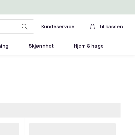
Kundeservice
Til kassen
ning
Skjønnhet
Hjem & hage