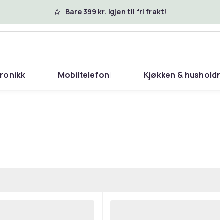
Bare 399 kr. igjen til fri frakt!
tronikk
Mobiltelefoni
Kjøkken & hushold