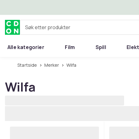
Hopp til hovedinnhold
Søk etter produkter
Alle kategorier
Film
Spill
Elek
Startside
Merker
Wilfa
Wilfa