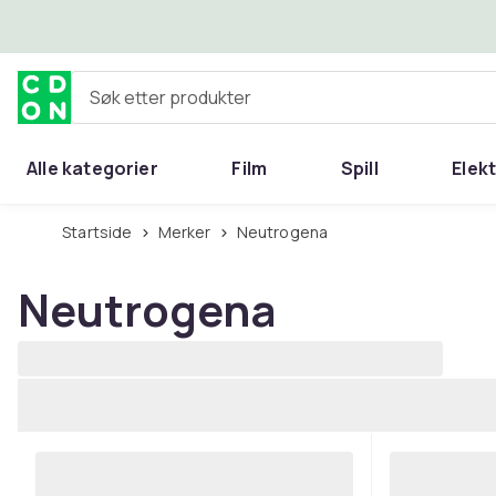
Hopp til hovedinnhold
Søk etter produkter
Alle kategorier
Film
Spill
Elek
Startside
Merker
Neutrogena
Neutrogena