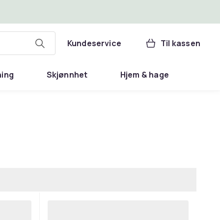
Kundeservice
Til kassen
ning
Skjønnhet
Hjem & hage