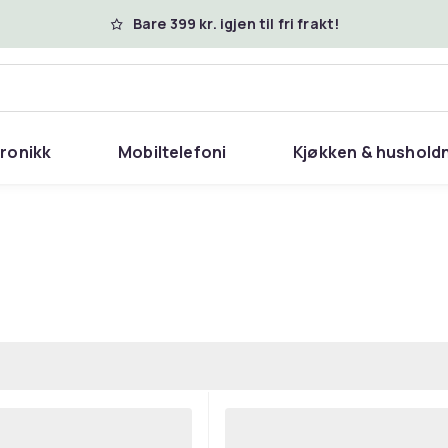
Bare 399 kr. igjen til fri frakt!
tronikk
Mobiltelefoni
Kjøkken & hushold