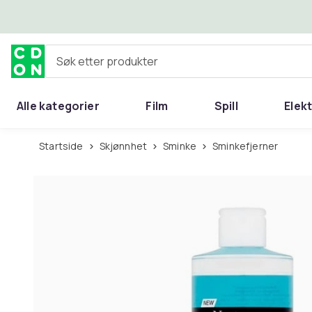
Hopp til hovedinnhold
Søk etter produkter
Alle kategorier
Film
Spill
Elek
Startside
Skjønnhet
Sminke
Sminkefjerner