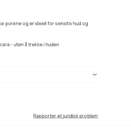
e porene og er ideell for sensitiv hud og
cara - uten å trekke i huden
Transparent
445
2e3b2e9e-0adc-59a7-962d-80e98ba4beff
Rapporter et juridisk problem