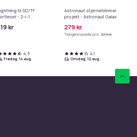
ightning til SD/TF
Astronaut stjernehimmel
3-
ortleser - 2-i-1
projekt - Astronaut Galaxy
me
innekortadapter til
Starry Sky Light-projektor -
119 kr
279 kr
16
Phone/iPad
USB
Tidligere laveste pris:
329 kr
4,3
4,1
fredag, 14 aug.
onsdag, 12 aug.