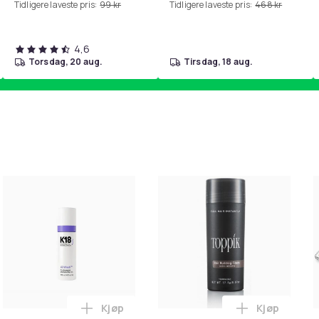
Tidligere laveste pris:
99 kr
Tidligere laveste pris:
468 kr
4,6
torsdag, 20 aug.
tirsdag, 18 aug.
Kjøp
Kjøp
handlekurven
il HDMI Converter 1080p - Adapter i handlekurven
Legg K18 Airwash Dry Shampoo Nonaerosol 
Legg Toppik