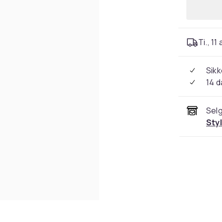
Ti., 11
Sikk
14 d
Selg
Sty