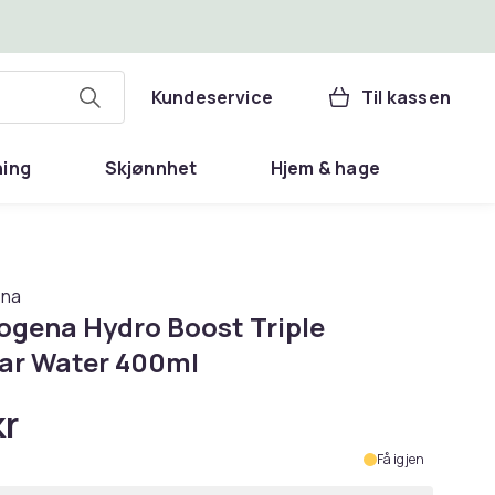
Kundeservice
Til kassen
ning
Skjønnhet
Hjem & hage
ena
ogena Hydro Boost Triple
lar Water 400ml
kr
Få igjen