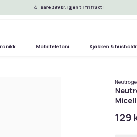
Bare 399 kr. igjen til fri frakt!
tronikk
Mobiltelefoni
Kjøkken & hushold
Neutrog
Neutr
Micel
129 