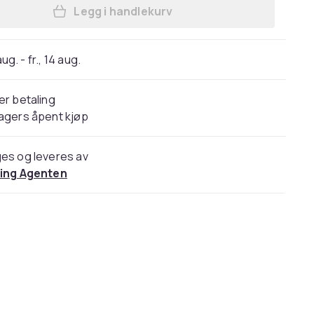
Legg i handlekurv
Legg Neutrogena Hydro Boost Triple
 aug. - fr., 14 aug.
er betaling
agers åpent kjøp
es og leveres av
ling Agenten