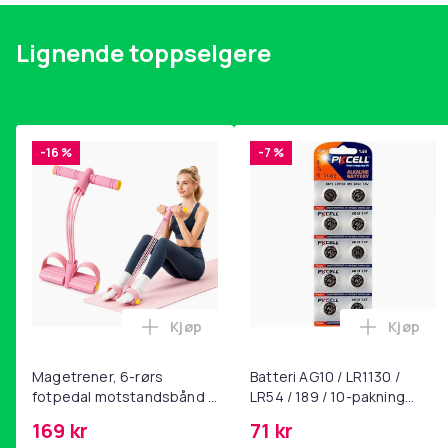
Lignende toppselgere
-16 %
-7 %
Kjøp
Kjøp
Legg Magetrener, 6-rørs fotpedal mot
Legg Bat
Magetrener, 6-rørs
Batteri AG10 / LR1130 /
fotpedal motstandsbånd -
LR54 / 189 / 10-pakning
mage- og kjernetrening,
PKcell
169 kr
71 kr
yoga og