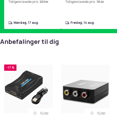
Tidligere laveste pris:
201 kr
Tidligere laveste pris:
76 kr
hjemmegymnastikk Pink
mandag, 17 aug.
fredag, 14 aug.
Anbefalinger til dig
-17 %
Kjøp
Kjøp
Legg SCART til HDMI-omformer 1080p i 
Legg RCA t