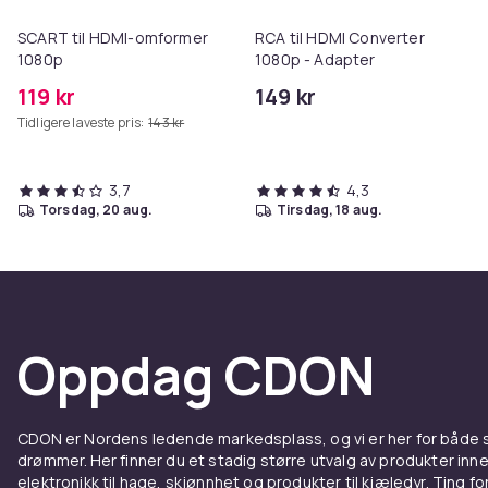
SCART til HDMI-omformer
RCA til HDMI Converter
1080p
1080p - Adapter
119 kr
149 kr
Tidligere laveste pris:
143 kr
3,7
4,3
torsdag, 20 aug.
tirsdag, 18 aug.
Oppdag CDON
CDON er Nordens ledende markedsplass, og vi er her for både
drømmer. Her finner du et stadig større utvalg av produkter inne
elektronikk til hage, skjønnhet og produkter til kjæledyr. Ting for 