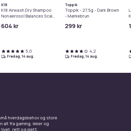
K18
Toppik
K18 Airwash Dry Shampoo
Toppik - 27,5g - Dark Brown
L
Nonaerosol Balances Scalp
- Mørkebrun
K
& Controls Excess Oil
M
604 kr
299 kr
i
5,0
4,2
fredag, 14 aug.
fredag, 14 aug.
 små hverdagsbehov og store
n alt fra gaming, leker og
livet, rett og slett.