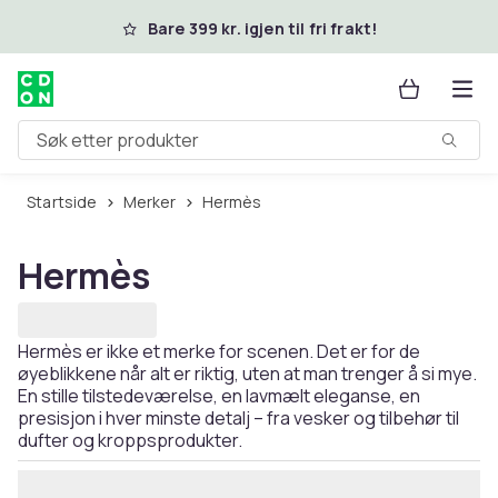
Hopp til hovedinnhold
Bare 399 kr. igjen til fri frakt!
Søk etter produkter
Startside
Merker
Hermès
Hermès
Hermès er ikke et merke for scenen. Det er for de
øyeblikkene når alt er riktig, uten at man trenger å si mye.
En stille tilstedeværelse, en lavmælt eleganse, en
presisjon i hver minste detalj – fra vesker og tilbehør til
dufter og kroppsprodukter.