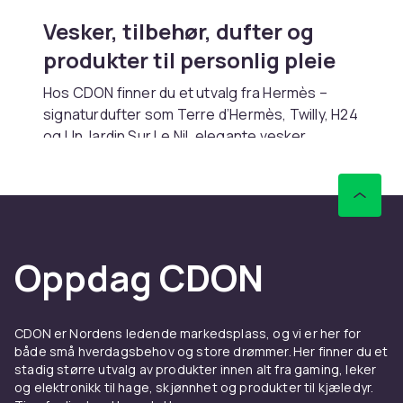
Vesker, tilbehør, dufter og
produkter til personlig pleie
Hos CDON finner du et utvalg fra Hermès –
signaturdufter som Terre d’Hermès, Twilly, H24
og Un Jardin Sur Le Nil, elegante vesker,
lommebøker og tilbehør med samme
fingertuppsans for stil og kvalitet. Hvert
produkt bærer med seg subtil styrke, tydelig
identitet og en langvarig følelse. Det er ikke
design som roper – det er design som varer.
Oppdag CDON
For kvinner og menn
Hermès skaper for individer – ikke for
CDON er Nordens ledende markedsplass, og vi er her for
kjønnsroller. Hver duft, hver veske og hvert
både små hverdagsbehov og store drømmer. Her finner du et
tilbehør beveger seg mellom det friske og det
stadig større utvalg av produkter innen alt fra gaming, leker
jordnære, mellom det klassiske og det
og elektronikk til hage, skjønnhet og produkter til kjæledyr.
moderne. Det handler om å uttrykke hvem du