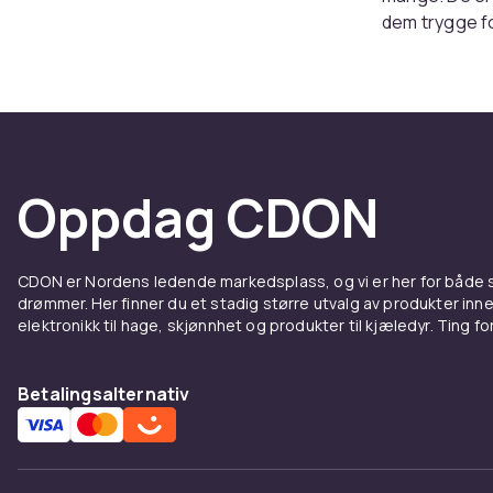
dem trygge fo
som gir enda f
fargeleggings
verktøyene f
Kreati
Oppdag CDON
I tillegg til 
malingssett o
Disse settene
CDON er Nordens ledende markedsplass, og vi er her for både
kreativ lek. F
drømmer. Her finner du et stadig større utvalg av produkter inne
Crayola det 
elektronikk til hage, skjønnhet og produkter til kjæledyr. Ting for 
For all
Betalingsalternativ
Crayola hand
som liker å t
barn med ekst