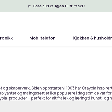
Bare 399 kr. igjen til fri frakt!
tronikk
Mobiltelefoni
Kjøkken & hushold
t og skaperverk. Siden oppstarten i 1903 har Crayola inspirer
blyanter og malingssett er like populære i dag som de var for o
la-produkter – perfekt for alt fra lek og læring til kunst- og