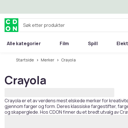
Hopp til hovedinnhold
Søk etter produkter
Alle kategorier
Film
Spill
Elek
Startside
Merker
Crayola
Crayola
Crayola er et av verdens mest elskede merker for kreativite
gjennom farger og form. Deres klassiske fargestifter, farge
og skaperglede. Hos CDON finner du et bredt utvalg av Crayo