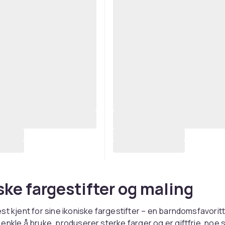
ske fargestifter og maling
st kjent for sine ikoniske fargestifter – en barndomsfavoritt
enkle å bruke, produserer sterke farger og er giftfrie, noe 