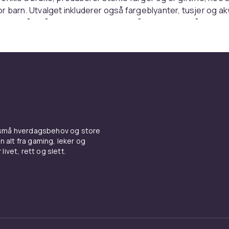
r barn. Utvalget inkluderer også fargeblyanter, tusjer og ak
lere måter å uttrykke seg kreativt på. Enten det er å fylle ut
bok eller lage dine egne mesterverk, har Crayola de riktige
or jobben.
ve sett og hobbyprodukter
sine klassiske fargeleggingsverktøy tilbyr Crayola også hobbys
g tilbehør som gjør det enkelt å komme i gang med kreativit
 er perfekte som gaver og gir barn alt de trenger for timev
 små hverdagsbehov og store
ra glitter og klistremerker til spesialmaling og nye teknikker, g
n alt fra gaming, leker og
morsomt å eksperimentere og oppdage nye måter å være kre
livet, rett og slett.
e aldre og nivåer
ler ikke bare om barn – produktene deres er også verdsatt 
egne, male eller lage håndverk. De har også serier tilpasset 
ra lettfattelige fargestifter og vaskbare maling, slik at selv