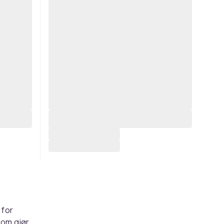
 for
som gjør