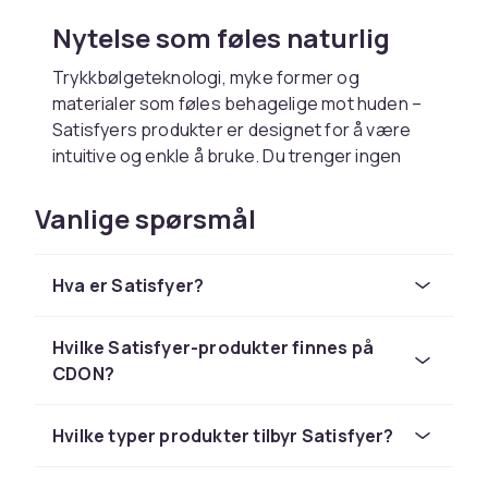
Nytelse som føles naturlig
Trykkbølgeteknologi, myke former og
materialer som føles behagelige mot huden –
Satisfyers produkter er designet for å være
intuitive og enkle å bruke. Du trenger ingen
forkunnskaper, bare en vilje til å lytte til din
egen kropp. Og det beste av alt? Det finnes
Vanlige spørsmål
noe for alle behov og preferanser.
For deg, på dine premisser
Hva er Satisfyer?
Designet er både stilig og smart. Mange
modeller er stillegående, vanntette og lades
Hvilke Satisfyer-produkter finnes på
enkelt med USB. Du kan oppbevare dem
CDON?
diskret, ta dem med deg i toalettvesken eller
bare la dem ligge – de glir inn i bildet uten å
Hvilke typer produkter tilbyr Satisfyer?
føles påtrengende.