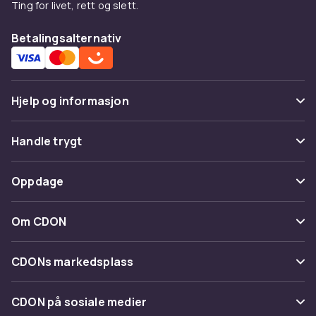
og diskret, med en opplevelse som er like
Ting for livet, rett og slett.
smidig som den er åpenbar.
Betalingsalternativ
Hjelp og informasjon
Vanlige spørsmål
Handle trygt
Spor pakke
Betaling
Oppdage
Angre & returner her
Levering
Kategorier
Kontakt oss
Om CDON
Vilkår & policy
Varemerker
Om oss
Tilbakekallinger
CDONs markedsplass
Guider
Kundeanmeldelser
Merchant Help Center
CDON på sosiale medier
Jobbe på CDON