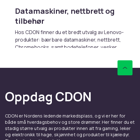
Datamaskiner, nettbrett og
tilbehør
Hos CDON finner du et bredt utvalg av Lenovo-
produkter: bærbare datamaskiner, nettbrett,
Chromebooks, samt hodetelefoner, vesker,
styluspenner og ladere. Enten du studerer,
jobber hjemmefra, ser på serier eller trenger
et verktøy for å få hverdagen til å flyte – her er
det noe for deg. Smart teknologi som gjør det
den skal.
Oppdag CDON
For studier, jobb og alt i
mellom
CDON er Nordens ledende markedsplass, og vi er her for
Lenovo passer for de som ønsker et verktøy
både små hverdagsbehov og store drømmer. Her finner du et
som følger med. Fra Zoom-møter til
stadig større utvalg av produkter innen alt fra gaming, leker
skriveoppgaver, fra ferieplanlegging til å se på
og elektronikk til hage, skjønnhet og produkter til kjæledyr.