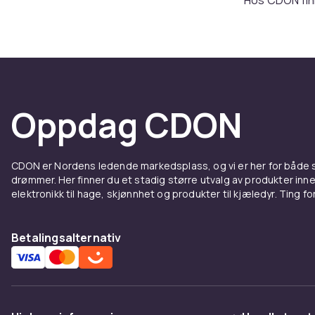
sticks
. Popu
dufter og fun
varianter for
blomsteraktig
Teknol
Oppdag CDON
Rexona bruke
aktiveres av 
CDON er Nordens ledende markedsplass, og vi er her for både
mest. Dette l
drømmer. Her finner du et stadig større utvalg av produkter inne
elektronikk til hage, skjønnhet og produkter til kjæledyr. Ting for 
For en
Rexona er et m
Betalingsalternativ
beskyttelse s
raske å påfør
dem til en se