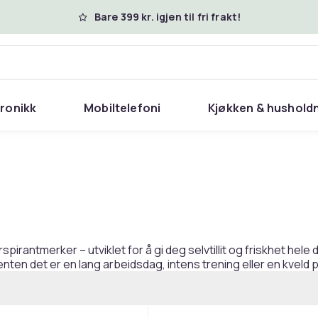
Bare 399 kr. igjen til fri frakt!
tronikk
Mobiltelefoni
Kjøkken & hushold
antmerker – utviklet for å gi deg selvtillit og friskhet hele d
 enten det er en lang arbeidsdag, intens trening eller en kveld 