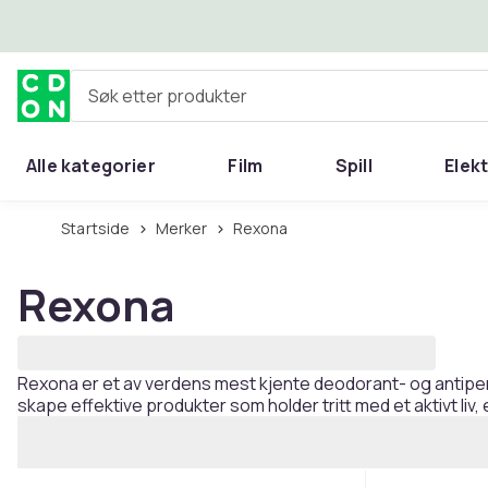
Hopp til hovedinnhold
Søk etter produkter
Alle kategorier
Film
Spill
Elek
Startside
Merker
Rexona
Rexona
Rexona er et av verdens mest kjente deodorant- og antiperspir
skape effektive produkter som holder tritt med et aktivt liv,