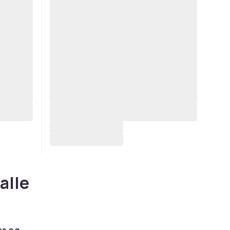
alle
ns og