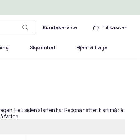
Kundeservice
Til kassen
ning
Skjønnhet
Hjem & hage
agen. Helt siden starten har Rexona hatt et klart mål: å
på farten.