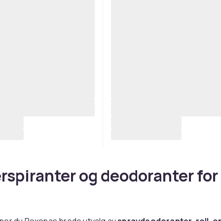
rspiranter og deodoranter for 
ner du Rexonas brede utvalg av
spraydeodoranter, roll-o