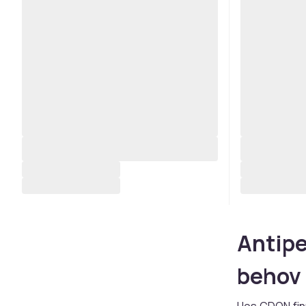
Antipe
behov
Hos CDON fin