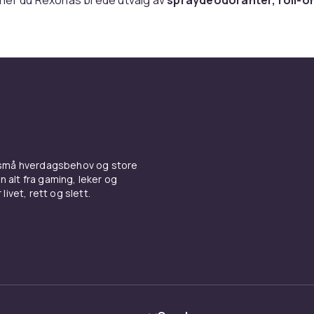
lære serier som
Rexona Men
og
Rexona Women
tilbyr fors
ksjoner, fra langvarig beskyttelse mot svette til milde og fri
 mer sensitiv hud. Enten du ønsker en nøytral, sporty eller
 duft, finnes det et alternativ som passer deg.
ogi som utgjør en forskjell
r avanserte teknologier som
MotionSense
, der mikrokapsl
bevegelse og gir et ekstra friskhetsboost når du trenger de
 små hverdagsbehov og store
ar deg føle deg trygg og sikker selv i de mest intense dagen
n alt fra gaming, leker og
livet, rett og slett.
 aktiv hverdag
erke for folk i bevegelse – som lever livet i full fart og ønsk
om oppfyller standardene. Dette er produkter som er enkle
e og designet for ikke å etterlate merker på klærne, noe so
lvsagt del av morgenrutinen.