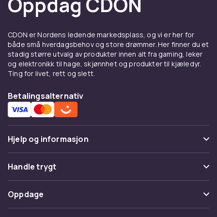
Oppdag CDON
CDON er Nordens ledende markedsplass, og vi er her for
både små hverdagsbehov og store drømmer. Her finner du et
stadig større utvalg av produkter innen alt fra gaming, leker
og elektronikk til hage, skjønnhet og produkter til kjæledyr.
Ting for livet, rett og slett.
Betalingsalternativ
Hjelp og informasjon
Vanlige spørsmål
Handle trygt
Spor pakke
Betaling
Oppdage
Angre & returner her
Levering