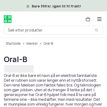
Hopp til hovedinnhold
Bare 399 kr. igjen til fri frakt!
Søk etter produkter
Startside
Merker
Oral-B
Oral-B
Oral-B er ikke bare et navn på en elektrisk tannbørste.
Det er rutinen som varer lenger enn et nyttårsforsett.
Den rene følelsen som faktisk føles bra. Og teknologien
som gjør jobben, uten at du trenger å tenke på det. I
generasjoner har Oral-B hjulpet folk med å ta vare på
tennene sine – ikke med løfter, men med resultater. Det
er munnpleie som virkelig fungerer, hver morgen og hver