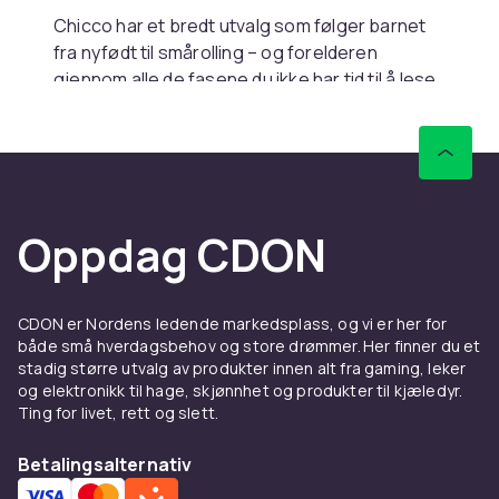
Chicco har et bredt utvalg som følger barnet
fra nyfødt til smårolling – og forelderen
gjennom alle de fasene du ikke har tid til å lese
om. Babyseter, barnevogner, bæreseler,
senger, flasker og smokker – hvert produkt er
designet med fokus på barnets utvikling og
forelderens hverdag. Dette er løsninger som
gjør det enklere, beskytter og støtter – ikke
Oppdag CDON
bare teknisk, men også følelsesmessig. Fordi
det er betryggende å vite at noen allerede har
tenkt på de tingene du kanskje går glipp av i
tåken av søvnmangel.
CDON er Nordens ledende markedsplass, og vi er her for
både små hverdagsbehov og store drømmer. Her finner du et
Trygge produkter, testet for
stadig større utvalg av produkter innen alt fra gaming, leker
og elektronikk til hage, skjønnhet og produkter til kjæledyr.
virkeligheten
Ting for livet, rett og slett.
Alle Chicco-produkter er grundig testet – ikke
Betalingsalternativ
bare i laboratoriet, men i reelle situasjoner. De
er laget for å tåle hverdagens påkjenninger: å