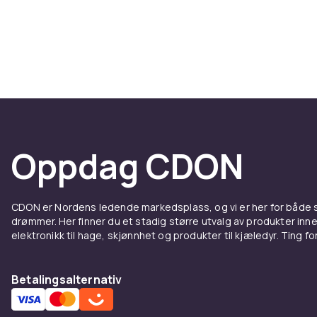
Davidoff handl
Merket deres e
natur og en l
du også med de
og alltid ta s
Din si
Hos CDON fin
Oppdag CDON
Water
til nye
frisk hverdag
for deg – en d
CDON er Nordens ledende markedsplass, og vi er her for både
et varig inntr
drømmer. Her finner du et stadig større utvalg av produkter inne
elektronikk til hage, skjønnhet og produkter til kjæledyr. Ting for 
Betalingsalternativ