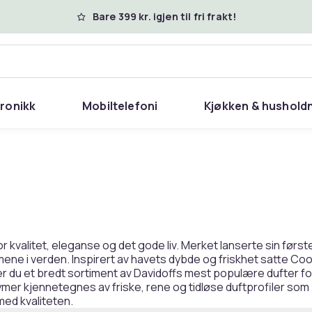
Bare 399 kr. igjen til fri frakt!
tronikk
Mobiltelefoni
Kjøkken & hushold
r kvalitet, eleganse og det gode liv. Merket lanserte sin først
mene i verden. Inspirert av havets dybde og friskhet satte C
ner du et bredt sortiment av Davidoffs mest populære dufter f
 kjennetegnes av friske, rene og tidløse duftprofiler som pass
med kvaliteten.