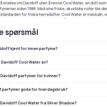
g å snakke om Davidoff uten å nevne
Cool Water
, en duft som
fymerien siden 1988. Med sine friske, akvatiske noter ble de
 standarden for friske herredufter. Cool Water er maskulin, 
r de som ønsker en duft som føles både naturlig og selvsikk
jonen av Cool Water er like populær, med en ren og frisk fø
e spørsmål
og elegant – en perfekt kombinasjon for kvinner som ønsker
iker i kolleksjonen sin.
n bare Cool Water
idoff kjent for innen parfyme?
gså kjent for mer spennende duftserier som utforsker forskj
 Davidoff Cool Water av?
eidentiteten deres. Fra de mer intense og treaktige herredu
en, som feirer eventyr og en følelse av frihet, til damedufter
 Davidoff parfymer for kvinner?
fruktige elementer for en mer sensuell opplevelse. Dette er
lk som ønsker seg noe mer enn en standard parfyme – de øns
n følelse og en duft som er unik for dem.
ff parfymer gode for hverdagsbruk?
sstil for de som ønsker mer
r Davidoff Cool Water fra Silver Shadow?