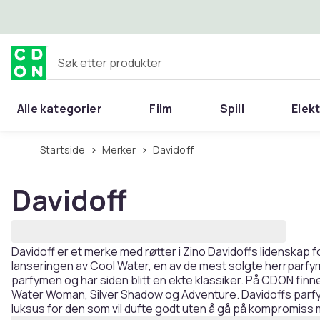
Hopp til hovedinnhold
Søk etter produkter
Alle kategorier
Film
Spill
Elek
Startside
Merker
Davidoff
Davidoff
Davidoff er et merke med røtter i Zino Davidoffs lidenskap fo
lanseringen av Cool Water, en av de mest solgte herrparfy
parfymen og har siden blitt en ekte klassiker. På CDON fin
Water Woman, Silver Shadow og Adventure. Davidoffs parfymer
luksus for den som vil dufte godt uten å gå på kompromiss 