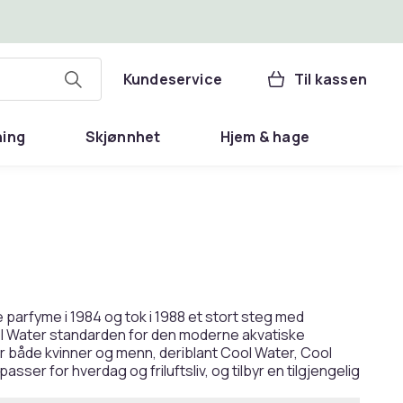
Kundeservice
Til kassen
ning
Skjønnhet
Hjem & hage
e parfyme i 1984 og tok i 1988 et stort steg med
ool Water standarden for den moderne akvatiske
or både kvinner og menn, deriblant Cool Water, Cool
er for hverdag og friluftsliv, og tilbyr en tilgjengelig