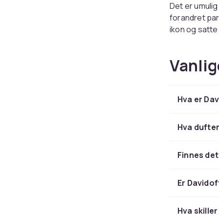
Det er umuli
forandret par
ikon og satte
og perfekt fo
feminine vers
Vanlig
er både myk 
moderne klass
Mer en
Hva er Dav
Davidoff er o
Hva dufter
sider av merk
Horizon
-seri
Finnes det
blomster- og 
laget for fo
opplevelse, e
Er Davido
En liv
Hva skille