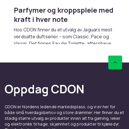
Parfymer og kroppspleie med
kraft i hver note
Hos CDON finner du et utvalg av Jaguars mest
verdsatte duftserier – som Classic, Pace og
Vision. Det finnes Eau de Toilette, aftershave
og deodorantstifter for menn, med noter som
kombinerer friskhet, krydder og varme. Fra tre
og sitrus til musk og mynte – her er dufter for
både dagens tempo og kveldens tone.
For de som ønsker at stilen
Oppdag CDON
deres skal bli lagt merke til
Jaguar er for menn som setter pris på en skarp
CDON er Nordens ledende markedsplass, og vi er her for
silhuett, men som ikke trenger å tigge om
både små hverdagsbehov og store drømmer. Her finner du et
oppmerksomhet. Duftene er klare, men
stadig større utvalg av produkter innen alt fra gaming, leker
balanserte. De fungerer på kontoret, til
og elektronikk til hage, skjønnhet og produkter til kjæledyr.